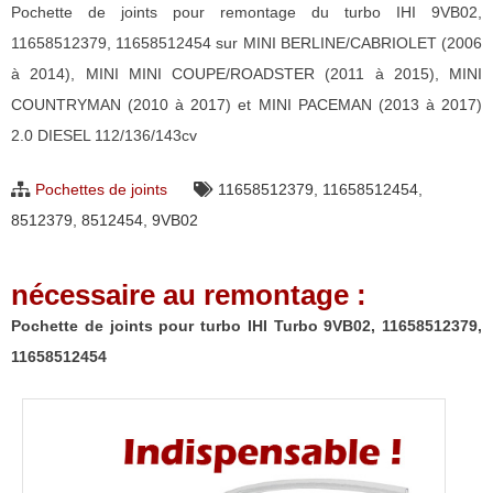
Pochette de joints pour remontage du turbo IHI 9VB02,
11658512379, 11658512454 sur MINI BERLINE/CABRIOLET (2006
à 2014), MINI MINI COUPE/ROADSTER (2011 à 2015), MINI
COUNTRYMAN (2010 à 2017) et MINI PACEMAN (2013 à 2017)
2.0 DIESEL 112/136/143cv
Pochettes de joints
11658512379
,
11658512454
,
8512379
,
8512454
,
9VB02
nécessaire au remontage :
Pochette de joints pour turbo IHI Turbo 9VB02, 11658512379,
11658512454