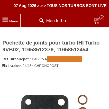
07 Aug 2026
> > > TOUS NOS TURBOS SONT LIVRES
0
Mon turbo
Menu
Pochette de joints pour turbo IHI Turbo
9VB02, 11658512379, 11658512454
en cours de réappro
Ref TurboDepot :
PJ120A-K
Livraison 24/48h CHRONOPOST