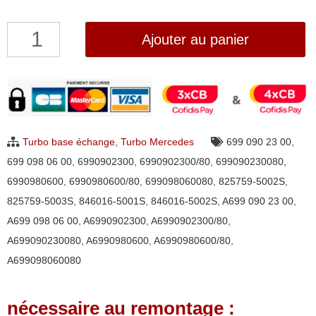
quantité
Ajouter au panier
de
Turbo
Mercedes
X250d
Garrett
Turbo base échange
,
Turbo Mercedes
699 090 23 00
,
825759-
699 098 06 00
,
6990902300
,
6990902300/80
,
699090230080
,
0002,
6990980600
,
6990980600/80
,
699098060080
,
825759-5002S
,
825759-
825759-5003S
,
846016-5001S
,
846016-5002S
,
A699 090 23 00
,
0003,
A699 098 06 00
,
A6990902300
,
A6990902300/80
,
846016-
A699090230080
,
A6990980600
,
A6990980600/80
,
0001,
A699098060080
846016-
0002
nécessaire au remontage :