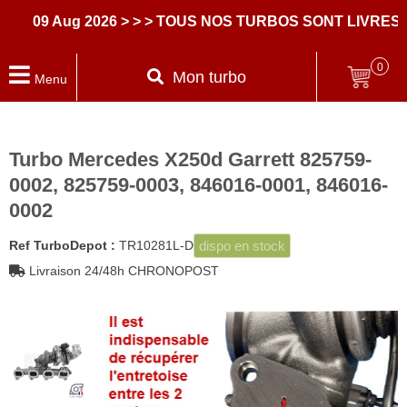
09 Aug 2026
> > > TOUS NOS TURBOS SONT LIVRES AV
0
Mon turbo
Menu
Turbo Mercedes X250d Garrett 825759-
0002, 825759-0003, 846016-0001, 846016-
0002
dispo en stock
Ref TurboDepot :
TR10281L-D
Livraison 24/48h CHRONOPOST