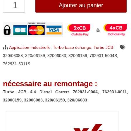
quantité
Ajouter au panier
de
Turbo
JCB
4.4
Diesel
Application Industrielle
,
Turbo base échange
,
Turbo JCB
Garrett
320/06083
,
320/06159
,
32006083
,
32006159
,
762931-5004S
,
762931-
762931-5011S
0004,
762931-
nécessaire au remontage :
0011,
32006159,
Turbo JCB 4.4 Diesel Garrett 762931-0004, 762931-0011,
32006083,
32006159, 32006083, 320/06159, 320/06083
320/06159,
320/06083