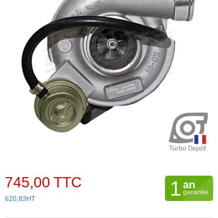
745,00 TTC
1
an
garantie
620,83HT