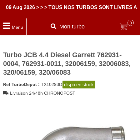
 Aug 2026
> > > TOUS NOS TURBOS SONT LIVRES AVEC
0
Mon turbo
Menu
Turbo JCB 4.4 Diesel Garrett 762931-
0004, 762931-0011, 32006159, 32006083,
320/06159, 320/06083
dispo en stock
Ref TurboDepot :
TX10293D
Livraison 24/48h CHRONOPOST