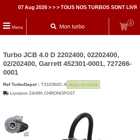
07 Aug 2026
> > > TOUS NOS TURBOS SONT LIVRE
0
Mon turbo
Menu
Turbo JCB 4.0 D 2202400, 02202400,
02/202400, Garrett 452301-0001, 727266-
0001
dispo en stock
Ref TurboDepot :
TX10360C-A
Livraison 24/48h CHRONOPOST