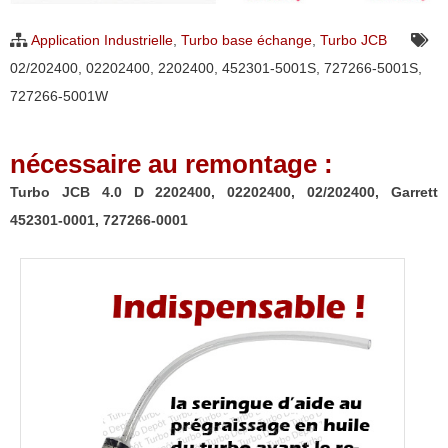
D
Application Industrielle
,
Turbo base échange
,
Turbo JCB
2202400,
02/202400
,
02202400
,
2202400
,
452301-5001S
,
727266-5001S
,
02202400,
727266-5001W
02/202400,
Garrett
nécessaire au remontage :
452301-
0001,
Turbo JCB 4.0 D 2202400, 02202400, 02/202400, Garrett
727266-
452301-0001, 727266-0001
0001