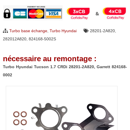
Turbo
Hyundai
Tucson
1.7
Turbo base échange
,
Turbo Hyundai
28201-2A820
,
CRDi
282012A820
,
824168-5002S
28201-
2A820,
nécessaire au remontage :
Garrett
824168-
Turbo Hyundai Tucson 1.7 CRDi 28201-2A820, Garrett 824168-
0002
0002