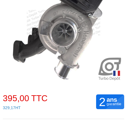
395,00 TTC
2
ans
garantie
329,17HT