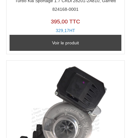
Turbo Kia Sportage 1.7 CRDi 28201-2A810, Garrett
824168-0001
395,00 TTC
329,17HT
Voir le produit