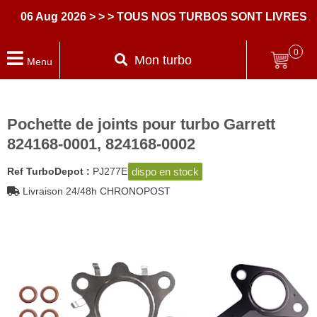
6 Aug 2026
> > > TOUS NOS TURBOS SONT LIVRES AVE
0
Mon turbo
Menu
Pochette de joints pour turbo Garrett
824168-0001, 824168-0002
dispo en stock
Ref TurboDepot :
PJ277E
Livraison 24/48h CHRONOPOST