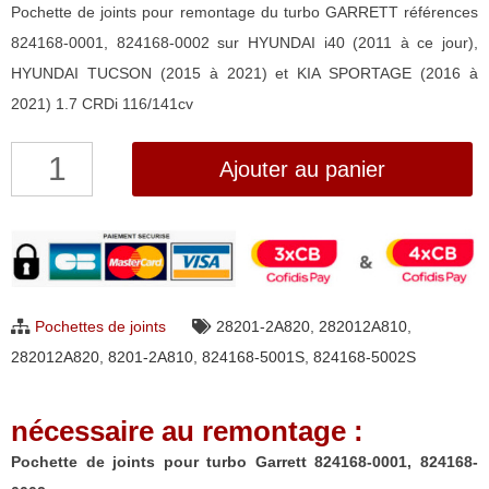
Pochette de joints pour remontage du turbo GARRETT références
824168-0001, 824168-0002 sur HYUNDAI i40 (2011 à ce jour),
HYUNDAI TUCSON (2015 à 2021) et KIA SPORTAGE (2016 à
2021) 1.7 CRDi 116/141cv
quantité
Ajouter au panier
de
Pochette
de
joints
pour
Pochettes de joints
28201-2A820
,
282012A810
,
turbo
282012A820
,
8201-2A810
,
824168-5001S
,
824168-5002S
Garrett
824168-
nécessaire au remontage :
0001,
824168-
Pochette de joints pour turbo Garrett 824168-0001, 824168-