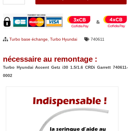
de
Turbo
Hyundai
Accent
Getz
Turbo base échange
,
Turbo Hyundai
740611
i30
1.5/1.6
nécessaire au remontage :
CRDi
Garrett
Turbo Hyundai Accent Getz i30 1.5/1.6 CRDi Garrett 740611-
740611-
0002
0002