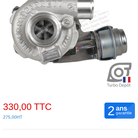
330,00 TTC
2
ans
garantie
275,00HT