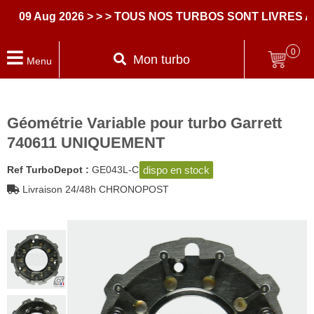
9 Aug 2026
> > > TOUS NOS TURBOS SONT LIVRES AVE
0
Mon turbo
Menu
Géométrie Variable pour turbo Garrett
740611 UNIQUEMENT
dispo en stock
Ref TurboDepot :
GE043L-C
Livraison 24/48h CHRONOPOST