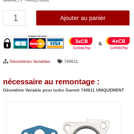
GARRETT 740611-0002
quantité
Ajouter au panier
de
Géométrie
Variable
pour
turbo
Géométries Variables
740611
Garrett
740611
nécessaire au remontage :
UNIQUEMENT
Géométrie Variable pour turbo Garrett 740611 UNIQUEMENT