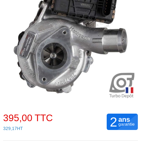
395,00 TTC
2
ans
garantie
329,17HT