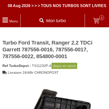
08 Aug 2026
> > > TOUS NOS TURBOS SONT LIVRES AV
0
Mon turbo
Menu
Turbo Ford Transit, Ranger 2.2 TDCi
Garrett 787556-0016, 787556-0017,
787556-0022, 854800-0001
dispo en stock
Ref TurboDepot :
TX11232P-A
Livraison 24/48h CHRONOPOST