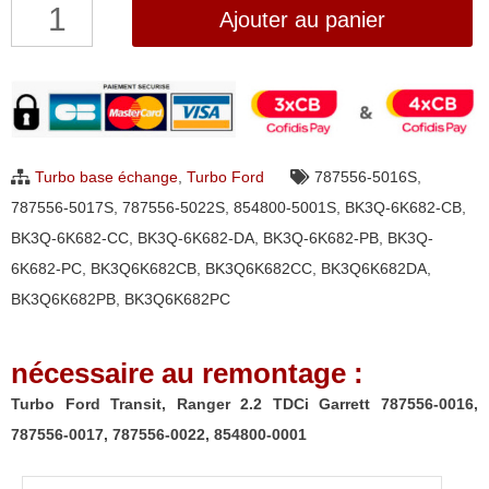
quantité
Ajouter au panier
de
Turbo
Ford
Transit,
Ranger
Turbo base échange
,
Turbo Ford
787556-5016S
,
2.2
787556-5017S
,
787556-5022S
,
854800-5001S
,
BK3Q-6K682-CB
,
TDCi
BK3Q-6K682-CC
,
BK3Q-6K682-DA
,
BK3Q-6K682-PB
,
BK3Q-
Garrett
6K682-PC
,
BK3Q6K682CB
,
BK3Q6K682CC
,
BK3Q6K682DA
,
787556-
BK3Q6K682PB
,
BK3Q6K682PC
0016,
787556-
nécessaire au remontage :
0017,
787556-
Turbo Ford Transit, Ranger 2.2 TDCi Garrett 787556-0016,
0022,
787556-0017, 787556-0022, 854800-0001
854800-