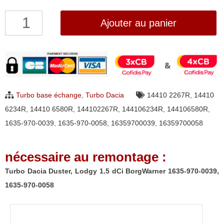
quantité
Ajouter au panier
de
Turbo
Dacia
Duster,
Lodgy
Turbo base échange
,
Turbo Dacia
14410 2267R
,
14410
1.5
6234R
,
14410 6580R
,
144102267R
,
144106234R
,
144106580R
,
dCi
1635-970-0039
,
1635-970-0058
,
16359700039
,
16359700058
BorgWarner
1635-
nécessaire au remontage :
970-
0039,
Turbo Dacia Duster, Lodgy 1.5 dCi BorgWarner 1635-970-0039,
1635-
1635-970-0058
970-
0058