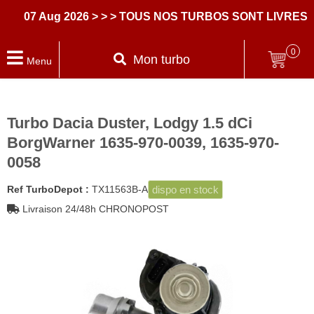
07 Aug 2026
> > > TOUS NOS TURBOS SONT LIVRES A
0
Mon turbo
Menu
Turbo Dacia Duster, Lodgy 1.5 dCi
BorgWarner 1635-970-0039, 1635-970-
0058
dispo en stock
Ref TurboDepot :
TX11563B-A
Livraison 24/48h CHRONOPOST