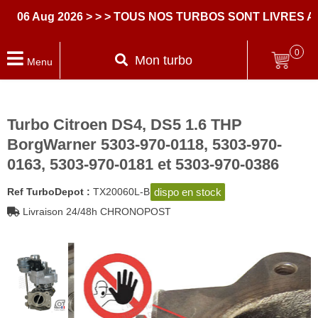
 Aug 2026
> > > TOUS NOS TURBOS SONT LIVRES AVEC
0
Mon turbo
Menu
Turbo Citroen DS4, DS5 1.6 THP
BorgWarner 5303-970-0118, 5303-970-
0163, 5303-970-0181 et 5303-970-0386
dispo en stock
Ref TurboDepot :
TX20060L-B
Livraison 24/48h CHRONOPOST