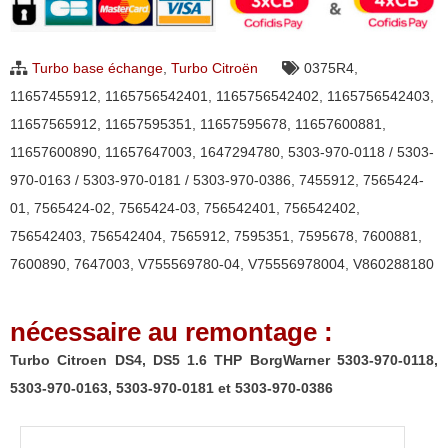
DS4,
DS5
Turbo base échange
,
Turbo Citroën
0375R4
,
1.6
11657455912
,
1165756542401
,
1165756542402
,
1165756542403
,
THP
11657565912
,
11657595351
,
11657595678
,
11657600881
,
BorgWarner
11657600890
,
11657647003
,
1647294780
,
5303-970-0118 / 5303-
5303-
970-0163 / 5303-970-0181 / 5303-970-0386
,
7455912
,
7565424-
970-
01
,
7565424-02
,
7565424-03
,
756542401
,
756542402
,
0118,
756542403
,
756542404
,
7565912
,
7595351
,
7595678
,
7600881
,
5303-
7600890
,
7647003
,
V755569780-04
,
V75556978004
,
V860288180
970-
0163,
nécessaire au remontage :
5303-
970-
Turbo Citroen DS4, DS5 1.6 THP BorgWarner 5303-970-0118,
0181
5303-970-0163, 5303-970-0181 et 5303-970-0386
et
5303-