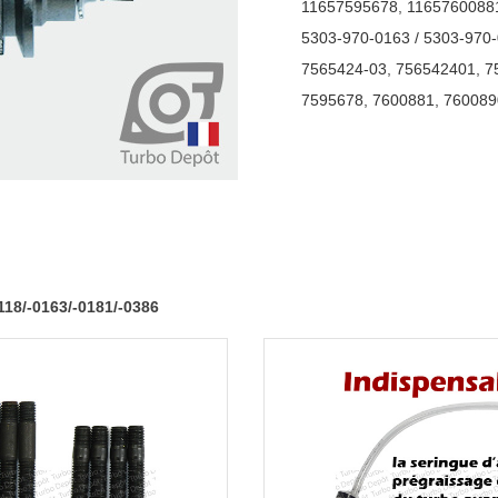
11657595678
,
1165760088
970-
5303-970-0163 / 5303-970-
0118/-0163/-0181/-0386
7565424-03
,
756542401
,
7
7595678
,
7600881
,
760089
18/-0163/-0181/-0386