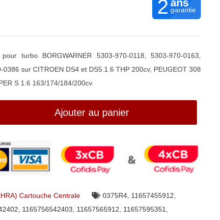
2
ans
garantie
 pour turbo BORGWARNER 5303-970-0118, 5303-970-0163,
0-0386 sur CITROEN DS4 et DS5 1.6 THP 200cv, PEUGEOT 308
PER S 1.6 163/174/184/200cv
Ajouter au panier
CHRA) Cartouche Centrale
0375R4
,
11657455912
,
42402
,
1165756542403
,
11657565912
,
11657595351
,