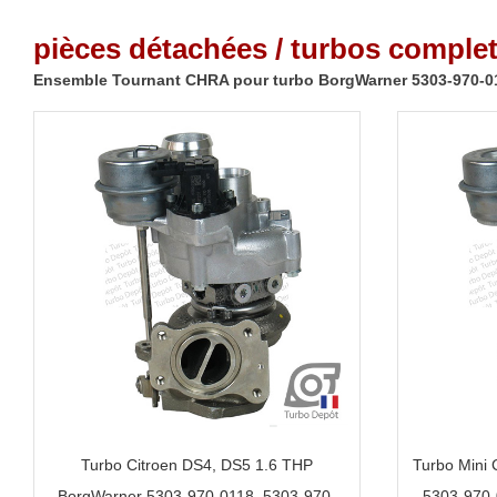
pièces détachées / turbos complet
Ensemble Tournant CHRA pour turbo BorgWarner 5303-970-01
Turbo Citroen DS4, DS5 1.6 THP
Turbo Mini
BorgWarner 5303-970-0118, 5303-970-
5303-970-