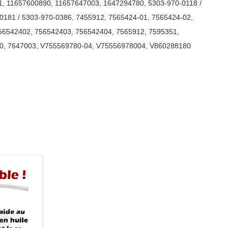
1
,
11657600890
,
11657647003
,
1647294780
,
5303-970-0118 /
0181 / 5303-970-0386
,
7455912
,
7565424-01
,
7565424-02
,
56542402
,
756542403
,
756542404
,
7565912
,
7595351
,
0
,
7647003
,
V755569780-04
,
V75556978004
,
V860288180