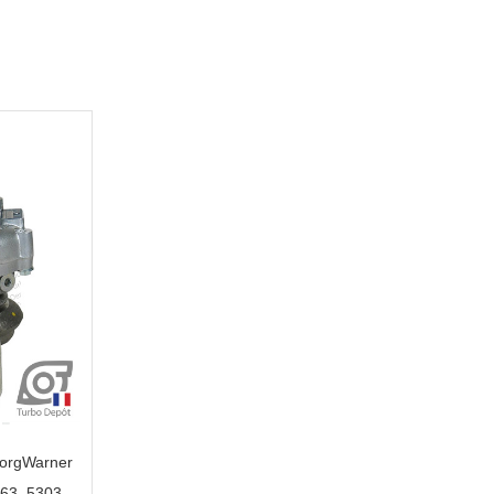
BorgWarner
63, 5303-