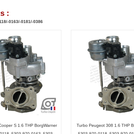
s :
18/-0163/-0181/-0386
 Cooper S 1.6 THP BorgWarner
Turbo Peugeot 308 1.6 THP 
0118, 5303-970-0163, 5303-
5303-970-0118, 5303-970-01