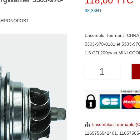
118,00 TTC
98,33HT
h CHRONOPOST
Ensemble tournant CHRA
5303-970-0181 et 5303-97
1.6 GTi 200cv et MINI COO
quantité
de
Ensemble
Tournant
CHRA
pour
turbo
Ensembles Tournants (
BorgWarner
1165756542401
,
11657565
5303-