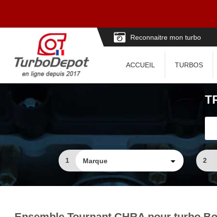
Reconnaitre mon turbo
ACCUEIL
TURBOS
T
1
2
Ensemble Tournant CHRA pour turbo Bo