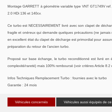
Montage GARRETT à géométrie variable type VNT GT1749V ref
2.0 HDi 136 et 140cv.
Ce turbo est NECESSAIREMENT livré avec son clapet de décharge
fragile et onéreux qui demande quelques précautions (ne jamais m
en excellent état du clapet de décharge est primordial pour assu
préparation du retour de l’ancien turbo.
Proposé sur base échange, le turbo reconditionné est livré en 
complexité/rareté) mais 100% remboursé (voir critères Article 8.2
Infos Techniques Remplacement Turbo : fournies avec le turbo
Garantie : 24 mois
Véhicules concernés
Véhicules aussi équipés de ce