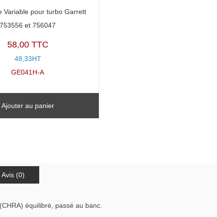
 Variable pour turbo Garrett
753556 et 756047
58,00 TTC
48,33HT
GE041H-A
Ajouter au panier
Avis (0)
(CHRA) équilibré, passé au banc.