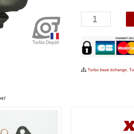
quantité
de
Turbo
Citroen
C4
Picasso
et
Turbo base échange
,
Tu
C5
2.0
HDi
047
Garrett
753556
et
756047