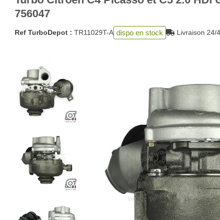
756047
dispo en stock
Ref TurboDepot :
TR11029T-A
Livraison 2