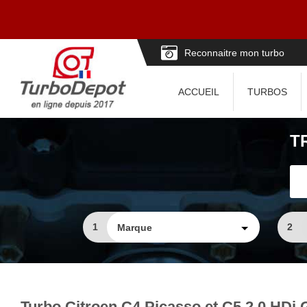
Reconnaitre mon turbo
ACCUEIL
TURBOS
T
1
2
Turbo Citroen C4 Picasso et C5 2.0 HDi G