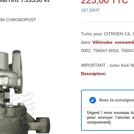
225,00 TTC
187,50HT
4/48h CHRONOPOST
Turbo pour CITROEN C4, C
dans
Véhicules concern
0002, 756047-0004, 75604
IMPORTANT : turbo livré N
Description
)
Avec la consign
Urgent ! mon nouveau tur
pour envoyer l'ancien 
uniquement).