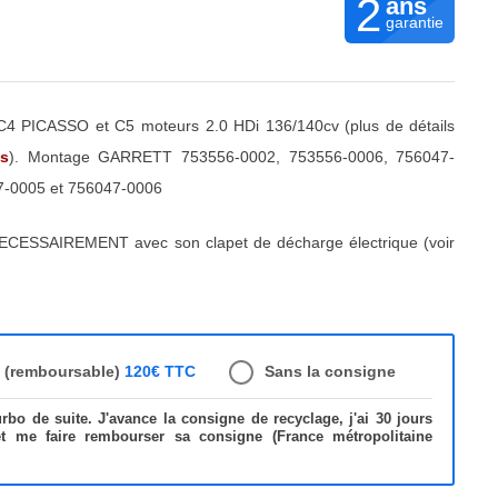
2
ans
garantie
4 PICASSO et C5 moteurs 2.0 HDi 136/140cv (plus de détails
és
). Montage GARRETT 753556-0002, 753556-0006, 756047-
7-0005 et 756047-0006
ECESSAIREMENT avec son clapet de décharge électrique (voir
e (remboursable)
120€ TTC
Sans la consigne
bo de suite. J'avance la consigne de recyclage, j'ai 30 jours
et me faire rembourser sa consigne (France métropolitaine