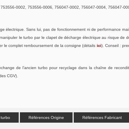
. 753556-0002, 753556-0006, 756047-0002, 756047-0004, 756047-00
 électrique. Sans lui, pas de fonctionnement ni de performance ma
anipuler le turbo par le clapet de décharge électrique au risque de 
rer le complet remboursement de la consigne (détails
ici
). Conseil : pr
échange de l’ancien turbo pour recyclage dans la chaîne de recondi
 des CGV).
 turbo
Références Origine
Références Fabricant