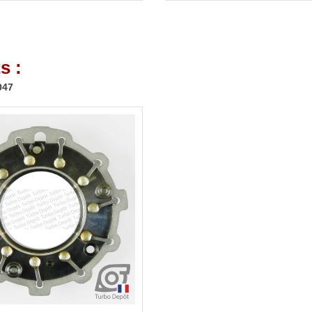
s :
047