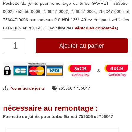
Pochette de joints pour remontage du turbo GARRETT 753556-
0002, 753556-0006, 756047-0002, 756047-0004, 756047-0005 et
756047-0006 sur moteurs 2.0 HDi 136/140 cv équipant véhicules
CITROEN et PEUGEOT (voir liste des
Véhicules concernés
)
quantité
Ajouter au panier
de
Pochette
de
joints
pour
Pochettes de joints
753556 / 756047
turbo
Garrett
nécessaire au remontage :
753556
et
Pochette de joints pour turbo Garrett 753556 et 756047
756047