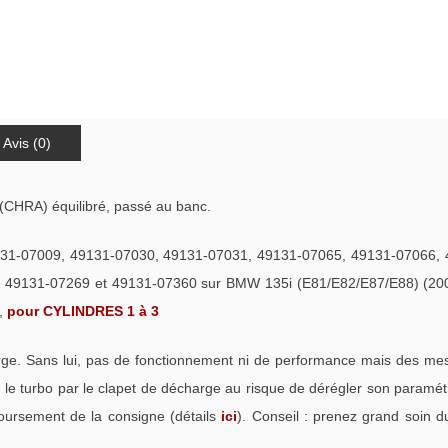
Avis (0)
(CHRA) équilibré, passé au banc.
31-07009, 49131-07030, 49131-07031, 49131-07065, 49131-07066, 
 49131-07269 et 49131-07360 sur BMW 135i (E81/E82/E87/E88) (20
v,
pour CYLINDRES 1 à 3
. Sans lui, pas de fonctionnement ni de performance mais des mess
e turbo par le clapet de décharge au risque de dérégler son paramétra
oursement de la consigne (détails
ici
). Conseil : prenez grand soin d