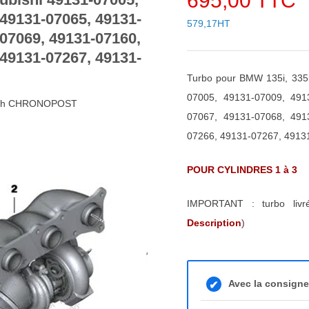
695,00 TTC
 49131-07065, 49131-
579,17HT
-07069, 49131-07160,
 49131-07267, 49131-
Turbo pour BMW 135i, 335i
07005, 49131-07009, 491
/48h CHRONOPOST
07067, 49131-07068, 491
07266, 49131-07267, 4913
POUR CYLINDRES 1 à 3
IMPORTANT : turbo liv
Description
)
Avec la consign