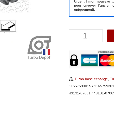
Urgent ! mon nouveau tur
pour envoyer l'ancien 
uniquement).
quantité
de
Turbo
BMW
135i,
335i,
Z4
Turbo base échange
,
Tu
sDrive
11657593015 / 1165759301
3.0
49131-07031 / 49131-07065
Mitsubishi
49131-
07005,