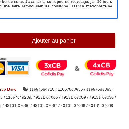
bo de suite. J'avance la consigne de recyclage, j'ai 30 jours
et me faire rembourser sa consigne (France métropolitaine
Ajouter au panier
rbo Bmw
11654564710 / 11657563685 / 11657583863 /
8 / 11657649289
,
49131-07005 / 49131-07009 / 49131-07030 /
 / 49131-07066 / 49131-07067 / 49131-07068 / 49131-07069