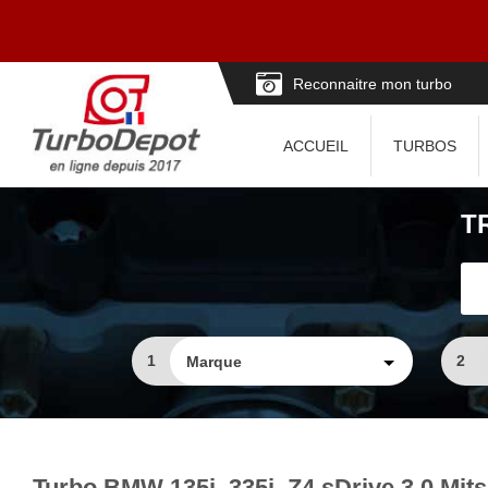
Reconnaitre mon turbo
ACCUEIL
TURBOS
T
1
2
Turbo BMW 135i, 335i, Z4 sDrive 3.0 Mit