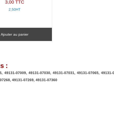
3,00 TTC
49131-
2,50HT
07160,
49131-
07161,
49131-
Ajouter au panier
07265,
49131-
07266,
49131-
s :
07267,
5, 49131-07009, 49131-07030, 49131-07031, 49131-07065, 49131-
49131-
-07268, 49131-07269, 49131-07360
07268,
49131-
07269,
49131-
07360