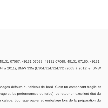
49131-07067, 49131-07068, 49131-07069, 49131-07160, 49131-
04 à 2011), BMW 335i (E90/E91/E92/E93) (2005 à 2012) et BMW
ages défauts au tableau de bord. C’est un composant fragile et
ge et les performances du turbo). Le retour en excellent état du
u calage, bourrage papier et emballage lors de la préparation du