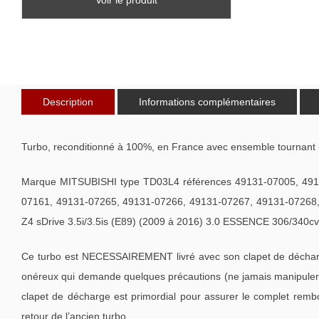
TN20266P
Description
Informations complémentaires
Turbo, reconditionné à 100%, en France avec ensemble tournant 
Marque MITSUBISHI type TD03L4 références 49131-07005, 491
07161, 49131-07265, 49131-07266, 49131-07267, 49131-07268,
Z4 sDrive 3.5i/3.5is (E89) (2009 à 2016) 3.0 ESSENCE 306/340c
Ce turbo est NECESSAIREMENT livré avec son clapet de décharge
onéreux qui demande quelques précautions (ne jamais manipuler l
clapet de décharge est primordial pour assurer le complet remb
retour de l’ancien turbo.