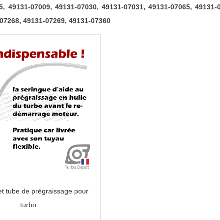
5, 49131-07009, 49131-07030, 49131-07031, 49131-07065, 49131-
49131-
-07268, 49131-07269, 49131-07360
07009,
49131-
07030,
49131-
07031,
49131-
07065,
49131-
07066,
49131-
07067,
49131-
07068,
et tube de prégraissage pour
49131-
turbo
07069,