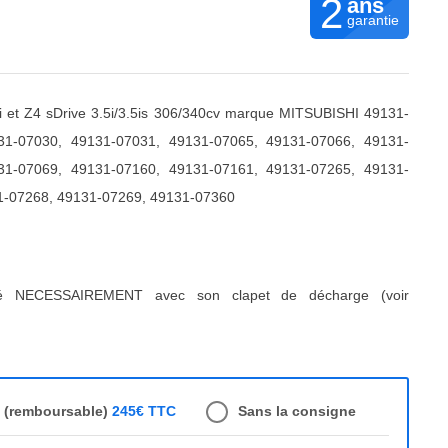
2
ans
garantie
 et Z4 sDrive 3.5i/3.5is 306/340cv marque MITSUBISHI 49131-
31-07030, 49131-07031, 49131-07065, 49131-07066, 49131-
31-07069, 49131-07160, 49131-07161, 49131-07265, 49131-
1-07268, 49131-07269, 49131-07360
ré NECESSAIREMENT avec son clapet de décharge (voir
e (remboursable)
245€ TTC
Sans la consigne