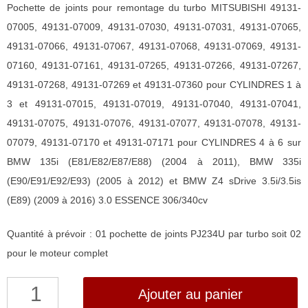
Pochette de joints pour remontage du turbo MITSUBISHI 49131-
07005, 49131-07009, 49131-07030, 49131-07031, 49131-07065,
49131-07066, 49131-07067, 49131-07068, 49131-07069, 49131-
07160, 49131-07161, 49131-07265, 49131-07266, 49131-07267,
49131-07268, 49131-07269 et 49131-07360 pour CYLINDRES 1 à
3 et 49131-07015, 49131-07019, 49131-07040, 49131-07041,
49131-07075, 49131-07076, 49131-07077, 49131-07078, 49131-
07079, 49131-07170 et 49131-07171 pour CYLINDRES 4 à 6 sur
BMW 135i (E81/E82/E87/E88) (2004 à 2011), BMW 335i
(E90/E91/E92/E93) (2005 à 2012) et BMW Z4 sDrive 3.5i/3.5is
(E89) (2009 à 2016) 3.0 ESSENCE 306/340cv
Quantité à prévoir : 01 pochette de joints PJ234U par turbo soit 02
pour le moteur complet
quantité
Ajouter au panier
de