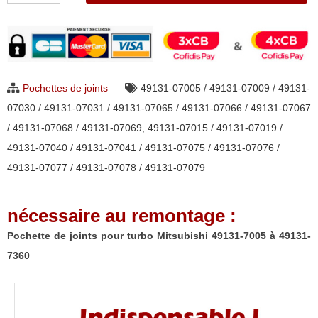
Pochette
de
joints
pour
Pochettes de joints
49131-07005 / 49131-07009 / 49131-
turbo
07030 / 49131-07031 / 49131-07065 / 49131-07066 / 49131-07067
Mitsubishi
/ 49131-07068 / 49131-07069
,
49131-07015 / 49131-07019 /
49131-
49131-07040 / 49131-07041 / 49131-07075 / 49131-07076 /
7005
49131-07077 / 49131-07078 / 49131-07079
à
49131-
nécessaire au remontage :
7360
Pochette de joints pour turbo Mitsubishi 49131-7005 à 49131-
7360