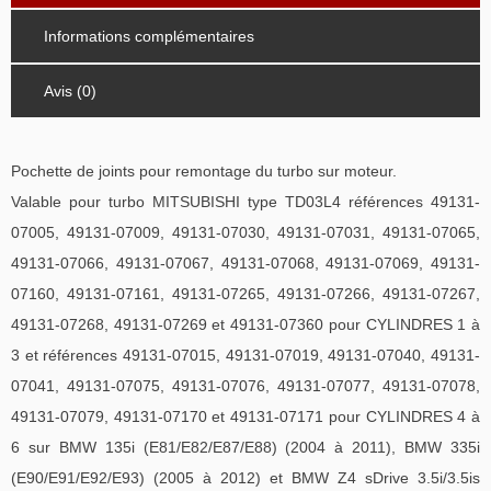
Informations complémentaires
Avis (0)
Pochette de joints pour remontage du turbo sur moteur.
Valable pour turbo MITSUBISHI type TD03L4 références 49131-
07005, 49131-07009, 49131-07030, 49131-07031, 49131-07065,
49131-07066, 49131-07067, 49131-07068, 49131-07069, 49131-
07160, 49131-07161, 49131-07265, 49131-07266, 49131-07267,
49131-07268, 49131-07269 et 49131-07360 pour CYLINDRES 1 à
3 et références 49131-07015, 49131-07019, 49131-07040, 49131-
07041, 49131-07075, 49131-07076, 49131-07077, 49131-07078,
49131-07079, 49131-07170 et 49131-07171 pour CYLINDRES 4 à
6 sur BMW 135i (E81/E82/E87/E88) (2004 à 2011), BMW 335i
(E90/E91/E92/E93) (2005 à 2012) et BMW Z4 sDrive 3.5i/3.5is