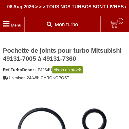
8 Aug 2026
> > > TOUS NOS TURBOS SONT LIVRES AVE
0
Mon turbo
Menu
Pochette de joints pour turbo Mitsubishi
49131-7005 à 49131-7360
dispo en stock
Ref TurboDepot :
PJ234U
Livraison 24/48h CHRONOPOST