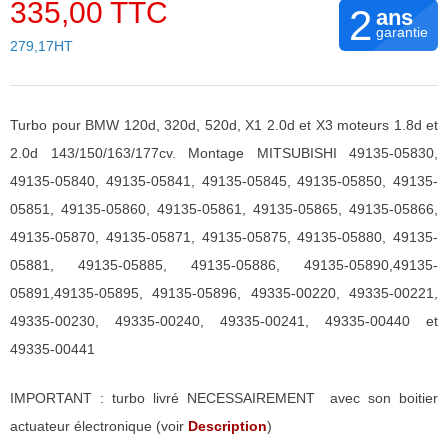
335,00 TTC
2
ans
garantie
279,17HT
Turbo pour BMW 120d, 320d, 520d, X1 2.0d et X3 moteurs 1.8d et
2.0d 143/150/163/177cv. Montage MITSUBISHI 49135-05830,
49135-05840, 49135-05841, 49135-05845, 49135-05850, 49135-
05851, 49135-05860, 49135-05861, 49135-05865, 49135-05866,
49135-05870, 49135-05871, 49135-05875, 49135-05880, 49135-
05881, 49135-05885, 49135-05886, 49135-05890,49135-
05891,49135-05895, 49135-05896, 49335-00220, 49335-00221,
49335-00230, 49335-00240, 49335-00241, 49335-00440 et
49335-00441
IMPORTANT : turbo livré NECESSAIREMENT avec son boitier
actuateur électronique (voir
Description
)