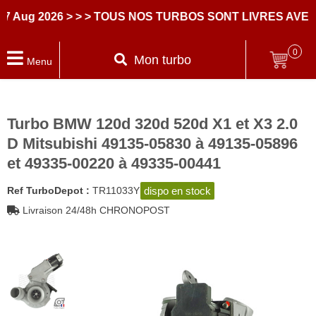
 2026
> > > TOUS NOS TURBOS SONT LIVRES AVEC DE
0
Mon turbo
Menu
Turbo BMW 120d 320d 520d X1 et X3 2.0
D Mitsubishi 49135-05830 à 49135-05896
et 49335-00220 à 49335-00441
dispo en stock
Ref TurboDepot :
TR11033Y
Livraison 24/48h CHRONOPOST