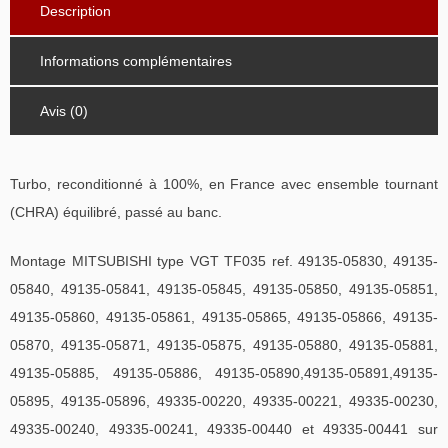
Description
Informations complémentaires
Avis (0)
Turbo, reconditionné à 100%, en France avec ensemble tournant
(CHRA) équilibré, passé au banc.
Montage MITSUBISHI type VGT TF035 ref. 49135-05830, 49135-
05840, 49135-05841, 49135-05845, 49135-05850, 49135-05851,
49135-05860, 49135-05861, 49135-05865, 49135-05866, 49135-
05870, 49135-05871, 49135-05875, 49135-05880, 49135-05881,
49135-05885, 49135-05886, 49135-05890,49135-05891,49135-
05895, 49135-05896, 49335-00220, 49335-00221, 49335-00230,
49335-00240, 49335-00241, 49335-00440 et 49335-00441 sur