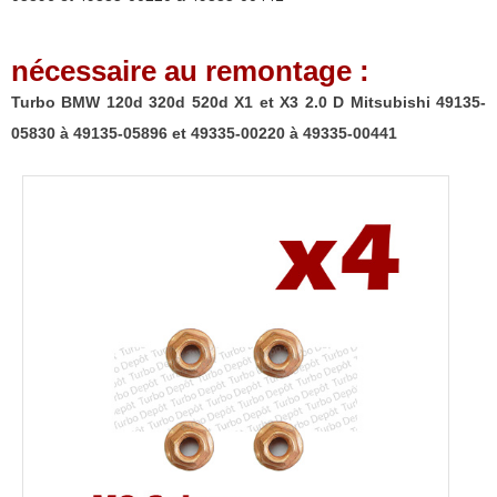
X1
et
nécessaire au remontage :
X3
2.0
Turbo BMW 120d 320d 520d X1 et X3 2.0 D Mitsubishi 49135-
D
05830 à 49135-05896 et 49335-00220 à 49335-00441
Mitsubishi
49135-
05830
à
49135-
05896
et
49335-
00220
à
49335-