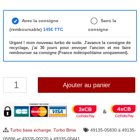
Avec la consigne
Sans la
(remboursable)
145€ TTC
consigne
Urgent ! mon nouveau turbo de suite. J'avance la consigne de
recyclage, j'ai 30 jours pour envoyer l'ancien et me faire
rembourser sa consigne (France métropolitaine uniquement).
quantité
Ajouter au panier
de
Turbo
BMW
120d
320d
Turbo base échange
,
Turbo Bmw
49135-05830 à 49135-
520d
05896 et 49335-00220 à 49335-00441