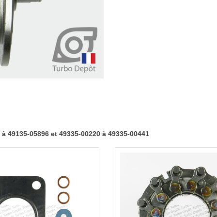
05830
à
49135-
05896
et
49335-
00220
à
49335-
00441
à 49135-05896 et 49335-00220 à 49335-00441