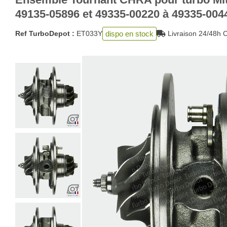
49135-05896 et 49335-00220 à 49335-004
dispo en stock
Ref TurboDepot :
ET033Y
Livraison 24/48