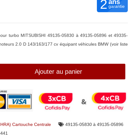
2
ans
garantie
our turbo MITSUBISHI 49135-05830 à 49135-05896 et 49335-
teurs 2.0 D 143/163/177 cv équipant véhicules BMW (voir liste
Ajouter au panier
CHRA) Cartouche Centrale
49135-05830 à 49135-05896
0441