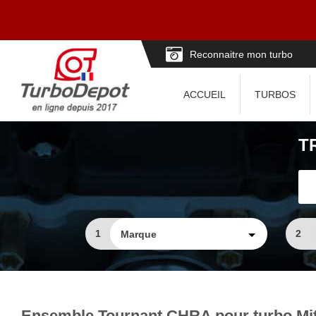
Reconnaitre mon turbo
ACCUEIL
TURBOS
T
1
2
Ensemble Tournant CHRA pour turbo Mit