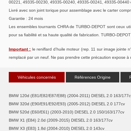
00221, 49335-00230, 49335-00240, 49335-00241, 49335-00440 
Livré avec son joint torique pour assemblage avec le carter compr
Garantie : 24 mois
Les ensembles tournants CHRA de TURBO-DEPOT sont ceux utilisé
pour sa fiabilité et sa haute qualité de fabrication. TURBO-DEPOT 
Important :
le reniflard d’huile moteur (rep. 11 sur image jointe n
remplacé par un neuf. Ne pas prendre cette précaution expose à u
Véhicules concernés
Références Origine
BMW 120d (E81/E82/E87/E88) (2004-2011) DIESEL 2.0 163/177c
BMW 320d (E90/E91/E92/E93) (2005-2012) DIESEL 2.0 177cv
BMW 520d (E60/E61) (2003-2010) DIESEL 2.0 150/163/177cv
BMW X1 (E84) 2.0d (2009-2015) DIESEL 2.0 163/177cv
BMW X3 (E83) 1.8d (2004-2010) DIESEL 2.0 143cv