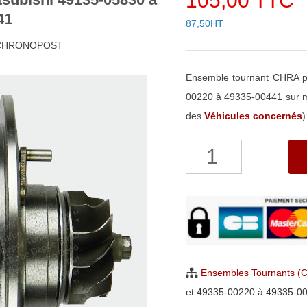
105,00 TTC
41
87,50HT
h CHRONOPOST
Ensemble tournant CHRA p
00220 à 49335-00441 sur mo
des
Véhicules concernés
)
quantité
de
Ensemble
Tournant
CHRA
pour
turbo
Ensembles Tournants (
Mitsubishi
et 49335-00220 à 49335-0
49135-