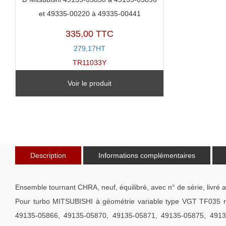
et 49335-00220 à 49335-00441
335,00 TTC
279,17HT
TR11033Y
Voir le produit
Description
Informations complémentaires
Ensemble tournant CHRA, neuf, équilibré, avec n° de série, livré 
Pour turbo MITSUBISHI à géométrie variable type VGT TF035 
49135-05866, 49135-05870, 49135-05871, 49135-05875, 4913