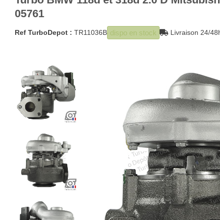
05761
dispo en stock
Ref TurboDepot :
TR11036B
Livraison 24/