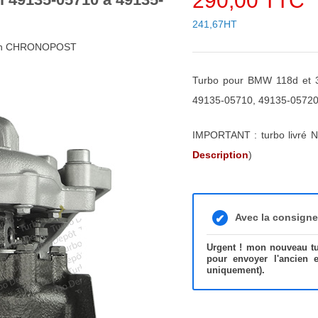
290,00 TTC
241,67HT
48h CHRONOPOST
Turbo pour BMW 118d et 3
49135-05710, 49135-05720
IMPORTANT : turbo livré N
Description
)
Avec la consign
Urgent ! mon nouveau tur
pour envoyer l'ancien 
uniquement).