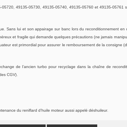
-05720, 49135-05730, 49135-05740, 49135-05760 et 49135-05761 s
e. Sans lui et son appairage sur banc lors du reconditionnement en
reux et fragile qui demande quelques précautions (ne jamais manipule
ctuateur est primordial pour assurer le remboursement de la consigne (d
échange de l’ancien turbo pour recyclage dans la chaîne de recondi
 des CGV).
ntenance du reniflard d’huile moteur aussi appelé déshuileur.