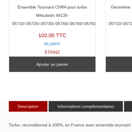
Ensemble Tournant CHRA pour turbo
Géométrie V
Mitsubishi 49135-
05710/-05720/-05730/-05740/-05760/-05761
05710/-0572
102,00 TTC
85,00HT
ET034Z
Ajouter au panier
Description
Informations complémentaires
Turbo, reconditionné à 100%, en France avec ensemble tournant 