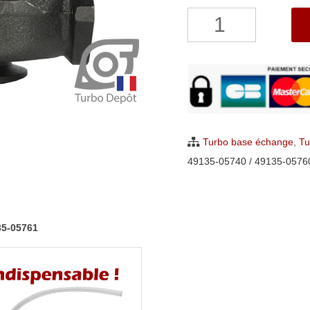
quantité
de
Turbo
BMW
118d
et
318d
Turbo base échange
,
Tu
2.0
49135-05740 / 49135-0576
D
Mitsubishi
49135-
35-05761
05710
à
49135-
05761