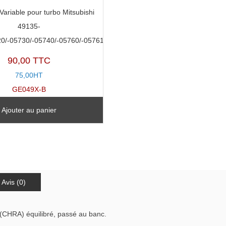
ariable pour turbo Mitsubishi
49135-
0/-05730/-05740/-05760/-05761
90,00 TTC
75,00HT
GE049X-B
Ajouter au panier
Avis (0)
(CHRA) équilibré, passé au banc.