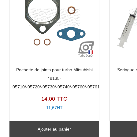
Pochette de joints pour turbo Mitsubishi
Seringue 
49135-
05710/-05720/-05730/-05740/-05760/-05761
14,00 TTC
11,67HT
Ajouter au panier