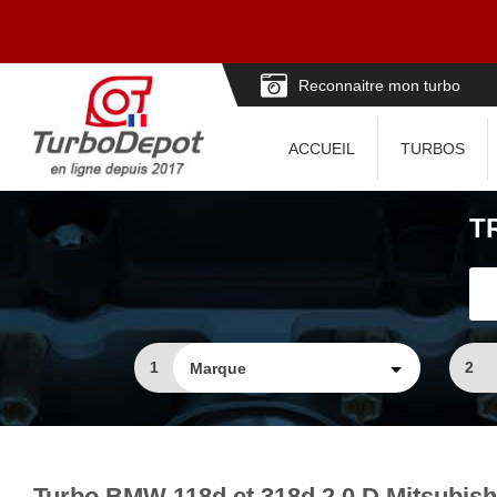
Reconnaitre mon turbo
ACCUEIL
TURBOS
T
1
2
Turbo BMW 118d et 318d 2.0 D Mitsubish