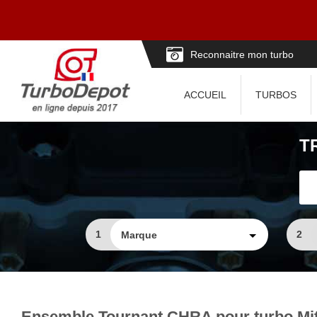
Reconnaitre mon turbo
ACCUEIL
TURBOS
T
1
2
Ensemble Tournant CHRA pour turbo Mit