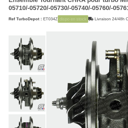
05710/-05720/-05730/-05740/-05760/-0576
dispo en stock
Ref TurboDepot :
ET034Z
Livraison 24/48