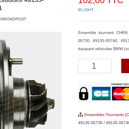
102,00 TTC
1
85,00HT
h CHRONOPOST
Ensemble tournant CHRA 
05730, 49135-05740, 491
équipant véhicules BMW (voi
quantité
de
Ensemble
Tournant
CHRA
pour
turbo
Ensembles Tournants (
Mitsubishi
49135-05730 / 49135-0574
49135-