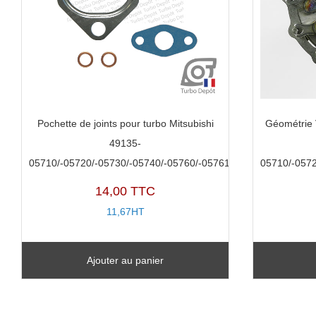
Pochette de joints pour turbo Mitsubishi
Géométrie V
49135-
05710/-05720/-05730/-05740/-05760/-05761
05710/-0572
14,00 TTC
11,67HT
Ajouter au panier