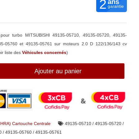
2
ans
garantie
pour turbo MITSUBISHI 49135-05710, 49135-05720, 49135-
35-05760 et 49135-05761 sur moteurs 2.0 D 122/136/143 cv
r liste des
Véhicules concernés
)
Ajouter au panier
CHRA) Cartouche Centrale
49135-05710 / 49135-05720 /
0 / 49135-05760 / 49135-05761