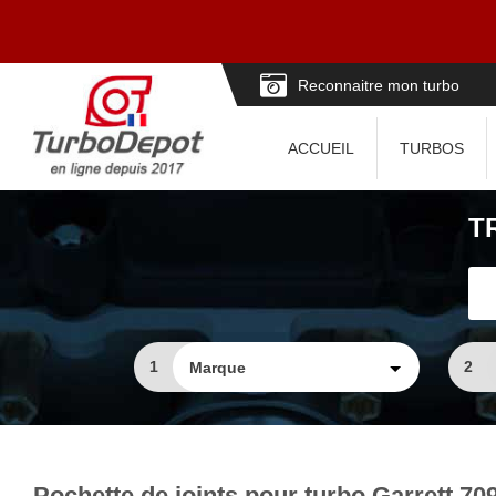
Reconnaitre mon turbo
ACCUEIL
TURBOS
T
1
2
Pochette de joints pour turbo Garrett 70