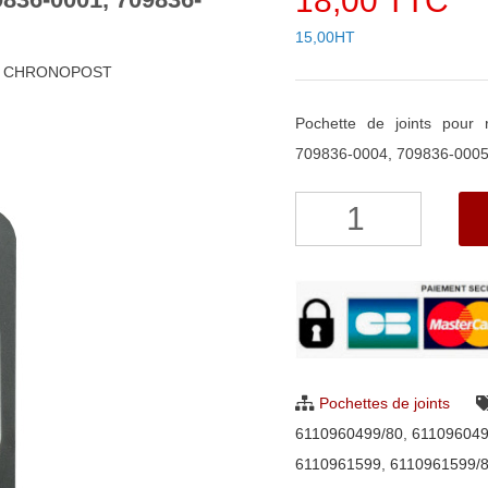
18,00 TTC
15,00HT
48h CHRONOPOST
Pochette de joints pou
709836-0004, 709836-000
quantité
de
Pochette
de
joints
pour
turbo
Pochettes de joints
Garrett
6110960499/80
,
61109604
709836-
6110961599
,
6110961599/
0001,