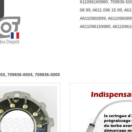
611096169980
,
709836-50
709836-
08 99
,
A611 096 15 99
,
A61
0003,
A6110960899
,
A611096089
709836-
A611096159980
,
A6110961
0004,
709836-
0005
003, 709836-0004, 709836-0005