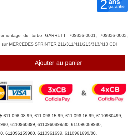
2
ans
garantie
r remontage du turbo GARRETT 709836-0001, 709836-0003,
5 sur MERCEDES SPRINTER 211/311/411/213/313/413 CDI
Ajouter au panier
611 096 08 99
,
611 096 15 99
,
611 096 16 99
,
6110960499
,
9980
,
6110960899
,
6110960899/80
,
611096089980
,
80
,
611096159980
,
6110961699
,
6110961699/80
,