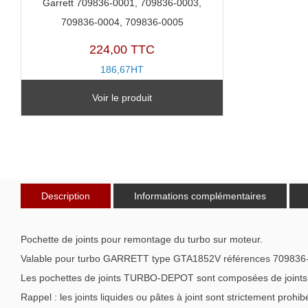
Garrett 709836-0001, 709836-0003,
709836-0004, 709836-0005
224,00 TTC
186,67HT
TX11230L
Voir le produit
Description
Informations complémentaires
Pochette de joints pour remontage du turbo sur moteur.
Valable pour turbo GARRETT type GTA1852V références 70983
Les pochettes de joints TURBO-DEPOT sont composées de joints de 
Rappel : les joints liquides ou pâtes à joint sont strictement prohib