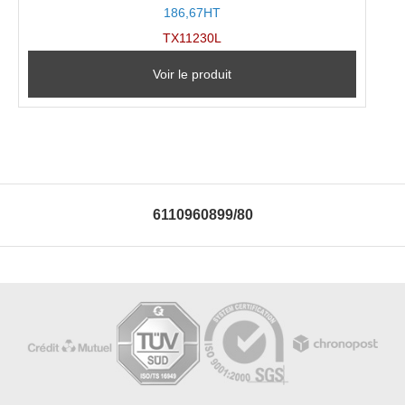
186,67HT
TX11230L
Voir le produit
6110960899/80