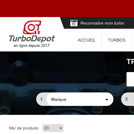
Reconnaitre mon turbo
ACCUEIL
TURBOS
T
1
2
Nbr de produits: