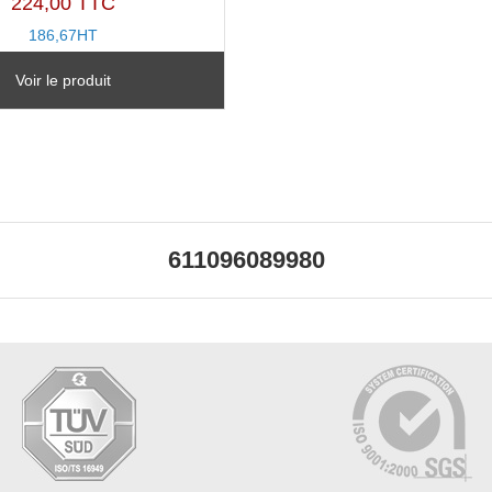
224,00 TTC
186,67HT
TX11230L
Voir le produit
611096089980