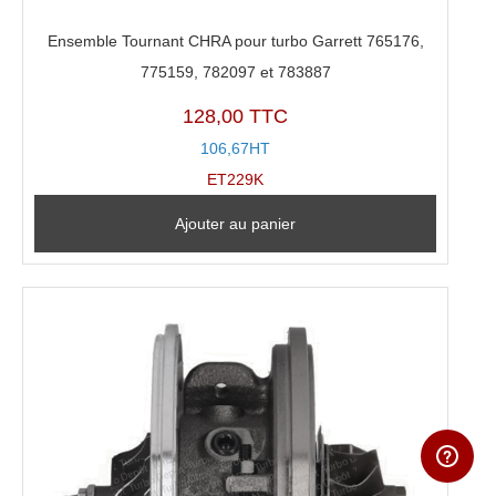
Ensemble Tournant CHRA pour turbo Garrett 765176,
775159, 782097 et 783887
128,00 TTC
106,67HT
ET229K
Ajouter au panier