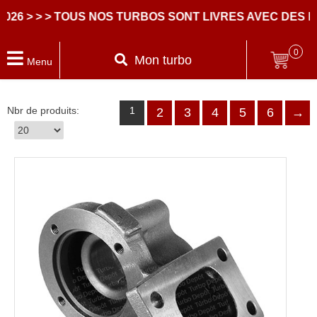
TOUS NOS TURBOS SONT LIVRES AVEC DES PARTIES CE
0
Mon turbo
Menu
Nbr de produits:
1
2
3
4
5
6
→