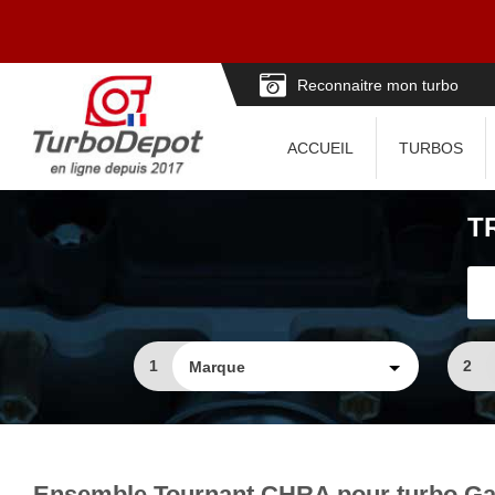
Reconnaitre mon turbo
ACCUEIL
TURBOS
T
1
2
Ensemble Tournant CHRA pour turbo Gar