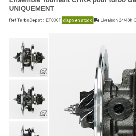
UNIQUEMENT
dispo en stock
Ref TurboDepot :
ET096P
Livraison 24/48