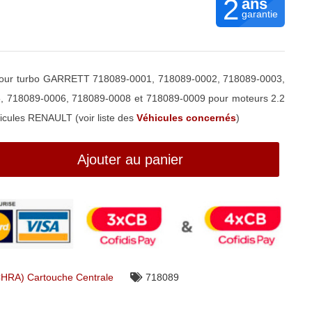
2
ans
garantie
our turbo GARRETT 718089-0001, 718089-0002, 718089-0003,
, 718089-0006, 718089-0008 et 718089-0009 pour moteurs 2.2
icules RENAULT (voir liste des
Véhicules concernés
)
Ajouter au panier
CHRA) Cartouche Centrale
718089