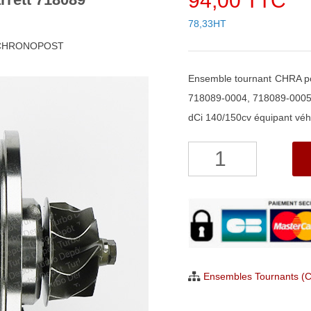
94,00 TTC
78,33HT
h CHRONOPOST
Ensemble tournant CHRA p
718089-0004, 718089-0005
dCi 140/150cv équipant véh
quantité
de
Ensemble
Tournant
CHRA
pour
turbo
Ensembles Tournants (
Garrett
718089