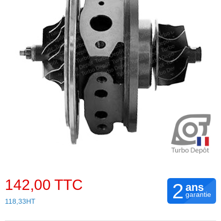
142,00 TTC
2
ans
garantie
118,33HT