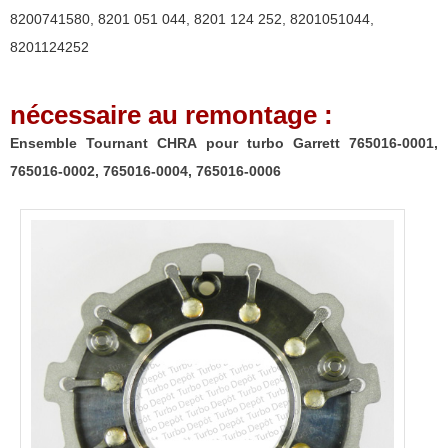
0001,
8200741580
,
8201 051 044
,
8201 124 252
,
8201051044
,
765016-
8201124252
0002,
765016-
nécessaire au remontage :
0004,
765016-
Ensemble Tournant CHRA pour turbo Garrett 765016-0001,
0006
765016-0002, 765016-0004, 765016-0006