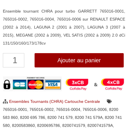
Ensemble tournant CHRA pour turbo GARRETT 765016-0001,
765016-0002, 765016-0004, 765016-0006 sur RENAULT ESPACE
(2002 à 2014), LAGUNA 2 (2001 à 2007), LAGUNA 3 (2007 à
2015), MEGANE (2002 à 2009), VEL SATIS (2002 à 2009) 2.0 dCi
131/150/160/173/178cv
quantité
Ajouter au panier
de
Ensemble
Tournant
CHRA
pour
Ensembles Tournants (CHRA) Cartouche Centrale
turbo
765016-0001
,
765016-0002
,
765016-0004
,
765016-0006
,
8200
Garrett
583 860
,
8200 695 786
,
8200 741 579
,
8200 741 579A
,
8200 741
765016-
580
,
8200583860
,
8200695786
,
8200741579
,
8200741579A
,