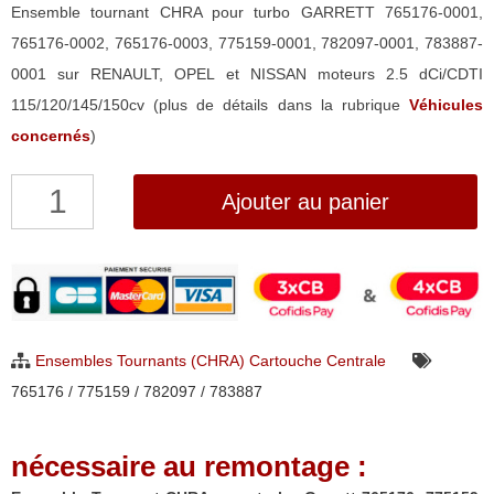
Ensemble tournant CHRA pour turbo GARRETT 765176-0001,
765176-0002, 765176-0003, 775159-0001, 782097-0001, 783887-
0001 sur RENAULT, OPEL et NISSAN moteurs 2.5 dCi/CDTI
115/120/145/150cv (plus de détails dans la rubrique
Véhicules
concernés
)
quantité
Ajouter au panier
de
Ensemble
Tournant
CHRA
pour
Ensembles Tournants (CHRA) Cartouche Centrale
turbo
765176 / 775159 / 782097 / 783887
Garrett
765176,
nécessaire au remontage :
775159,