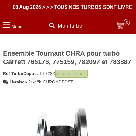
08 Aug 2026
> > > TOUS NOS TURBOS SONT LIVRES 
0
Mon turbo
Menu
Ensemble Tournant CHRA pour turbo
Garrett 765176, 775159, 782097 et 783887
dispo en stock
Ref TurboDepot :
ET229K
Livraison 24/48h CHRONOPOST