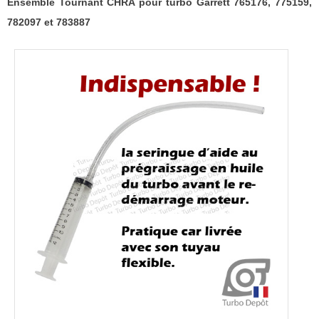
782097
Ensemble Tournant CHRA pour turbo Garrett 765176, 775159,
et
782097 et 783887
783887