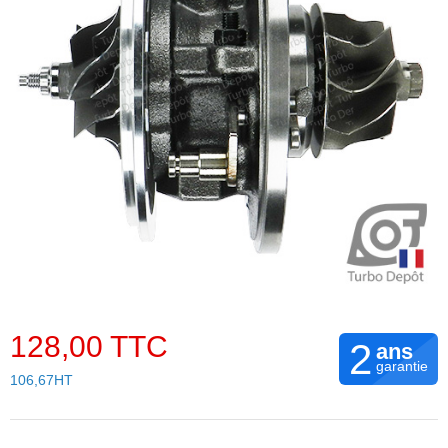
128,00 TTC
2
ans
garantie
106,67HT