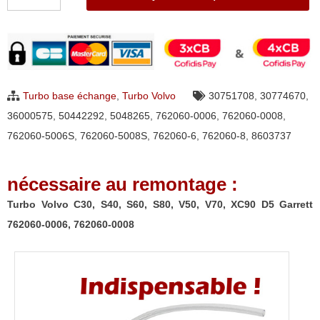
de
Turbo
Volvo
C30,
S40,
Turbo base échange
,
Turbo Volvo
30751708
,
30774670
,
S60,
36000575
,
50442292
,
5048265
,
762060-0006
,
762060-0008
,
S80,
762060-5006S
,
762060-5008S
,
762060-6
,
762060-8
,
8603737
V50,
V70,
nécessaire au remontage :
XC90
D5
Turbo Volvo C30, S40, S60, S80, V50, V70, XC90 D5 Garrett
Garrett
762060-0006, 762060-0008
762060-
0006,
762060-
0008