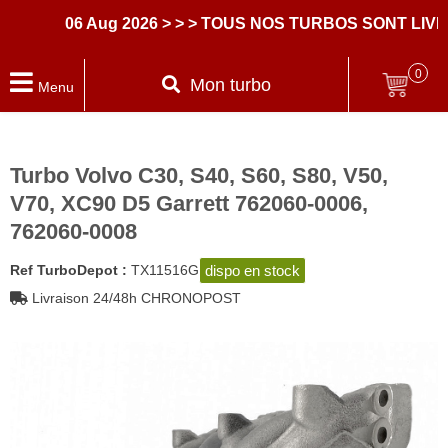
06 Aug 2026
> > > TOUS NOS TURBOS SONT LIVRE
0
Mon turbo
Menu
Turbo Volvo C30, S40, S60, S80, V50,
V70, XC90 D5 Garrett 762060-0006,
762060-0008
dispo en stock
Ref TurboDepot :
TX11516G
Livraison 24/48h CHRONOPOST