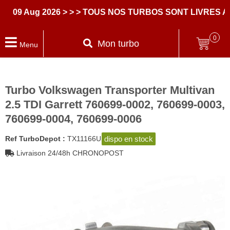
9 Aug 2026
> > > TOUS NOS TURBOS SONT LIVRES AVE
0
Mon turbo
Menu
Turbo Volkswagen Transporter Multivan
2.5 TDI Garrett 760699-0002, 760699-0003,
760699-0004, 760699-0006
dispo en stock
Ref TurboDepot :
TX11166U
Livraison 24/48h CHRONOPOST