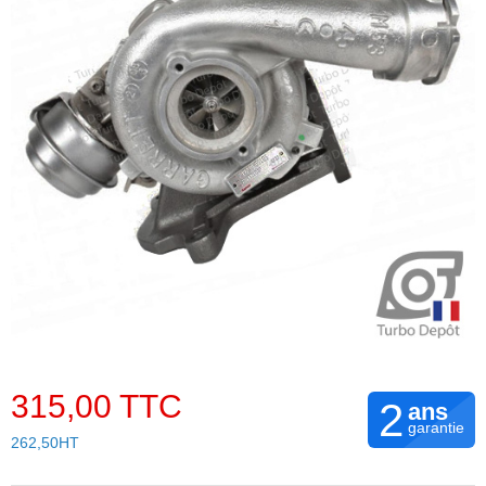
315,00 TTC
2
ans
garantie
262,50HT