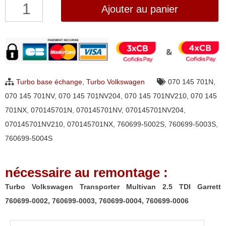
quantité
Ajouter au panier
de
Turbo
Volkswagen
Transporter
Multivan
Turbo base échange
,
Turbo Volkswagen
070 145 701N
,
2.5
070 145 701NV
,
070 145 701NV204
,
070 145 701NV210
,
070 145
TDI
701NX
,
070145701N
,
070145701NV
,
070145701NV204
,
Garrett
070145701NV210
,
070145701NX
,
760699-5002S
,
760699-5003S
,
760699-
760699-5004S
0002,
760699-
nécessaire au remontage :
0003,
760699-
Turbo Volkswagen Transporter Multivan 2.5 TDI Garrett
0004,
760699-0002, 760699-0003, 760699-0004, 760699-0006
760699-