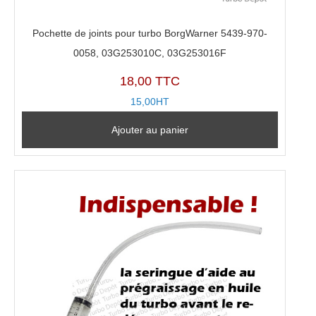
Pochette de joints pour turbo BorgWarner 5439-970-
0058, 03G253010C, 03G253016F
18,00 TTC
15,00HT
Ajouter au panier