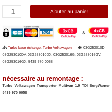
quantité
Ajouter au panier
de
Turbo
Volkswagen
Transporter
Multivan
Turbo base échange
,
Turbo Volkswagen
03G253010D
,
1.9
03G253010DV
,
03G253010DX
,
03G253016G
,
03G253016GV
,
TDI
03G253016GX
,
5439-970-0058
BorgWarner
5439-
nécessaire au remontage :
970-
0058
Turbo Volkswagen Transporter Multivan 1.9 TDI BorgWarner
5439-970-0058