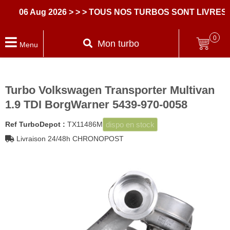
06 Aug 2026
> > > TOUS NOS TURBOS SONT LIVRES AV
0
Mon turbo
Menu
Turbo Volkswagen Transporter Multivan
1.9 TDI BorgWarner 5439-970-0058
dispo en stock
Ref TurboDepot :
TX11486M
Livraison 24/48h CHRONOPOST