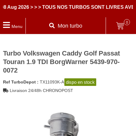
g 2026
> > > TOUS NOS TURBOS SONT LIVRES AVEC D
0
Mon turbo
Menu
Turbo Volkswagen Caddy Golf Passat
Touran 1.9 TDI BorgWarner 5439-970-
0072
dispo en stock
Ref TurboDepot :
TX11093K-A
Livraison 24/48h CHRONOPOST