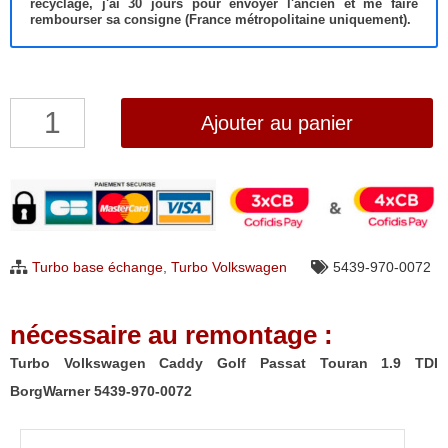
recyclage, j'ai 30 jours pour envoyer l'ancien et me faire
rembourser sa consigne (France métropolitaine uniquement).
quantité
Ajouter au panier
de
Turbo
Volkswagen
Caddy
Golf
Turbo base échange
,
Turbo Volkswagen
5439-970-0072
Passat
Touran
nécessaire au remontage :
1.9
TDI
Turbo Volkswagen Caddy Golf Passat Touran 1.9 TDI
BorgWarner
BorgWarner 5439-970-0072
5439-
970-