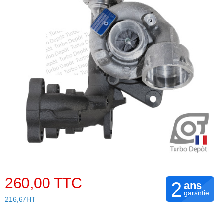
260,00 TTC
2
ans
garantie
216,67HT