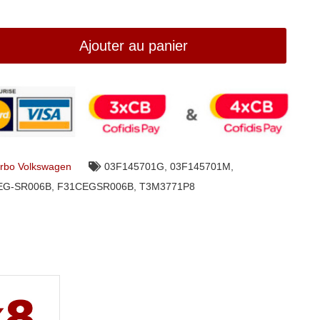
Ajouter au panier
rbo Volkswagen
03F145701G
,
03F145701M
,
EG-SR006B
,
F31CEGSR006B
,
T3M3771P8