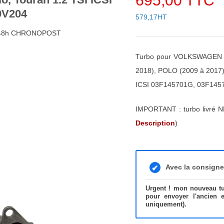
695,00 TTC
9V204
579,17HT
4/48h CHRONOPOST
Turbo pour VOLKSWAGEN C
2018), POLO (2009 à 2017
ICSI 03F145701G, 03F145
IMPORTANT : turbo livré N
Description
)
Avec la consign
Urgent ! mon nouveau tur
pour envoyer l'ancien 
uniquement).