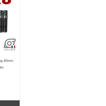
ong 40mm,
rbo