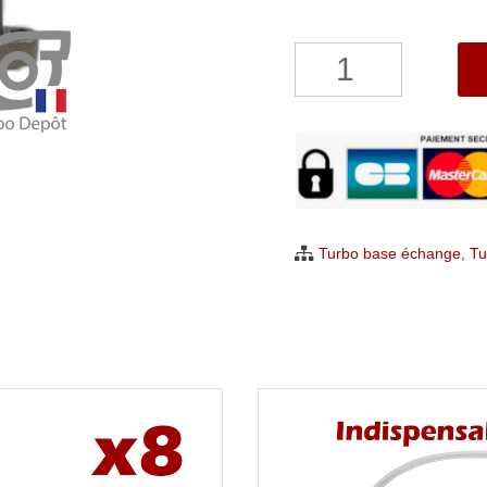
quantité
de
Turbo
Volkswagen
Beetle
Bora
Golf
Turbo base échange
,
Tu
1.9
TDI
Garrett
722730