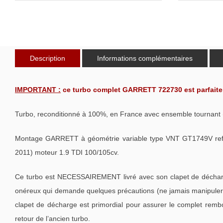
Description
Informations complémentaires
IMPORTANT :
ce turbo complet GARRETT 722730 est parfait
Turbo, reconditionné à 100%, en France avec ensemble tournant 
Montage GARRETT à géométrie variable type VNT GT1749V r
2011) moteur 1.9 TDI 100/105cv.
Ce turbo est NECESSAIREMENT livré avec son clapet de décharge
onéreux qui demande quelques précautions (ne jamais manipuler l
clapet de décharge est primordial pour assurer le complet remb
retour de l’ancien turbo.