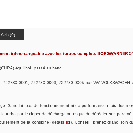
Avis (0)
ement interchangeable avec les turbos complets BORGWARNER 54
(CHRA) équilibré, passé au banc.
ef. 722730-0001, 722730-0003, 722730-0005 sur VW VOLKSWAGEN V
. Sans lui, pas de fonctionnement ni de performance mais des mess
e turbo par le clapet de décharge au risque de dérégler son paramétra
oursement de la consigne (détails
ici
). Conseil : prenez grand soin d