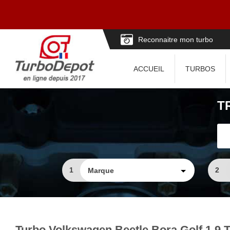
Reconnaitre mon turbo
ACCUEIL
TURBOS
T
1
2
Turbo Volkswagen Beetle Bora Golf 1.9 T