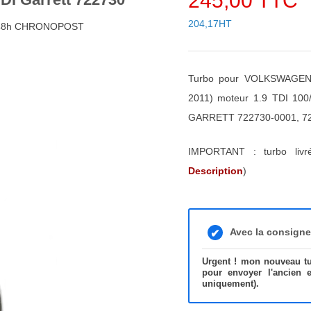
245,00 TTC
204,17HT
4/48h CHRONOPOST
Turbo pour VOLKSWAGEN 
2011) moteur 1.9 TDI 100
GARRETT 722730-0001, 72
IMPORTANT : turbo liv
Description
)
Avec la consign
Urgent ! mon nouveau tur
pour envoyer l'ancien 
uniquement).