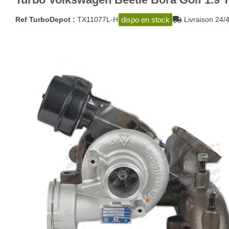
dispo en stock
Ref TurboDepot :
TX11077L-H
Livraison 2