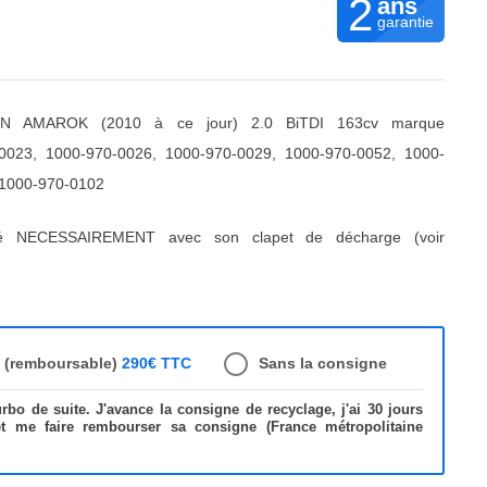
2
ans
garantie
N AMAROK (2010 à ce jour) 2.0 BiTDI 163cv marque
23, 1000-970-0026, 1000-970-0029, 1000-970-0052, 1000-
 1000-970-0102
ré NECESSAIREMENT avec son clapet de décharge (voir
e (remboursable)
290€ TTC
Sans la consigne
bo de suite. J'avance la consigne de recyclage, j'ai 30 jours
et me faire rembourser sa consigne (France métropolitaine