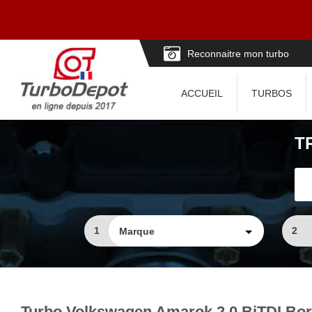
Reconnaitre mon turbo
ACCUEIL
TURBOS
T
1
2
Turbo Volkswagen Amarok 2.0 BiTDI Bor