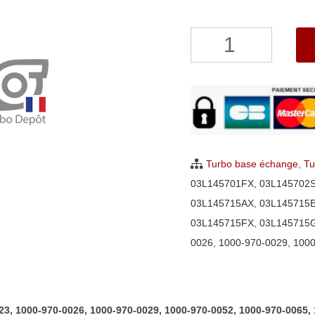
quantité
de
Turbo
Volkswagen
Amarok
2.0
BiTDI
Turbo base échange
,
Tu
BorgWarner
03L145701FX
,
03L145702
1000-
03L145715AX
,
03L145715
970-
03L145715FX
,
03L145715
0023,
0026
,
1000-970-0029
,
1000
1000-
970-
0026,
3, 1000-970-0026, 1000-970-0029, 1000-970-0052, 1000-970-0065, 
1000-