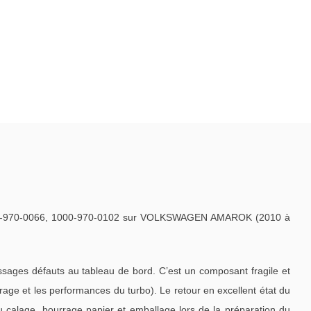
00-970-0066, 1000-970-0102 sur VOLKSWAGEN AMAROK (2010 à
ages défauts au tableau de bord. C’est un composant fragile et
ge et les performances du turbo). Le retour en excellent état du
u calage, bourrage papier et emballage lors de la préparation du