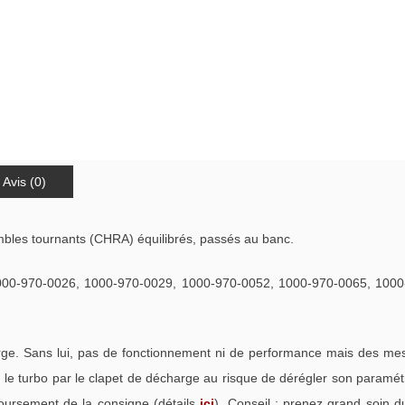
Avis (0)
bles tournants (CHRA) équilibrés, passés au banc.
00-970-0026, 1000-970-0029, 1000-970-0052, 1000-970-0065, 10
. Sans lui, pas de fonctionnement ni de performance mais des mess
e turbo par le clapet de décharge au risque de dérégler son paramétra
oursement de la consigne (détails
ici
). Conseil : prenez grand soin d