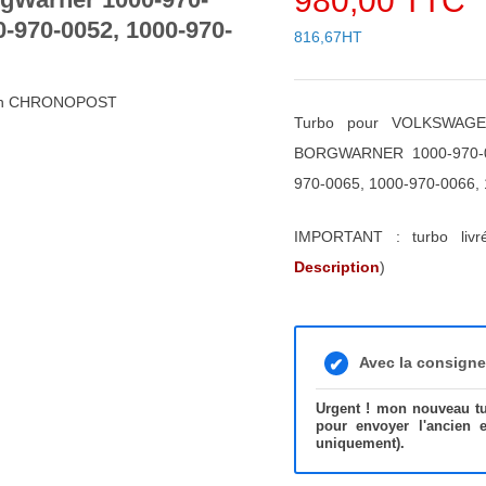
980,00 TTC
0-970-0052, 1000-970-
816,67HT
48h CHRONOPOST
Turbo pour VOLKSWAGE
BORGWARNER 1000-970-00
970-0065, 1000-970-0066,
IMPORTANT : turbo liv
Description
)
Avec la consign
Urgent ! mon nouveau tur
pour envoyer l'ancien 
uniquement).