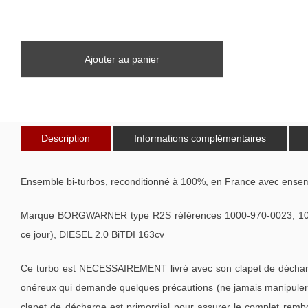
Ajouter au panier
Description
Informations complémentaires
Ensemble bi-turbos, reconditionné à 100%, en France avec ensem
Marque BORGWARNER type R2S références 1000-970-0023, 10
ce jour), DIESEL 2.0 BiTDI 163cv
Ce turbo est NECESSAIREMENT livré avec son clapet de décharge
onéreux qui demande quelques précautions (ne jamais manipuler l
clapet de décharge est primordial pour assurer le complet remb