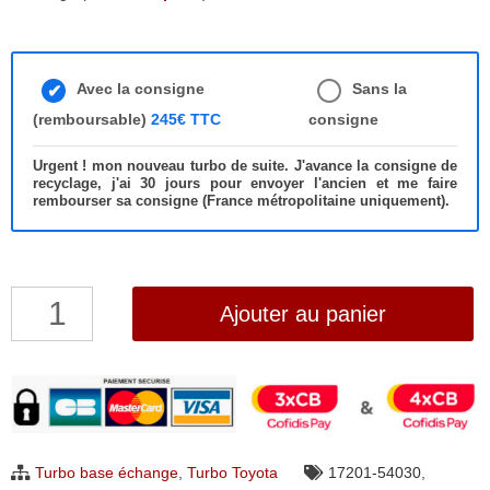
Avec la consigne
Sans la
(remboursable)
245€ TTC
consigne
Urgent ! mon nouveau turbo de suite. J'avance la consigne de
recyclage, j'ai 30 jours pour envoyer l'ancien et me faire
rembourser sa consigne (France métropolitaine uniquement).
quantité
Ajouter au panier
de
Turbo
Toyota
LJ73
2.4
Turbo base échange
,
Turbo Toyota
17201-54030
,
TD