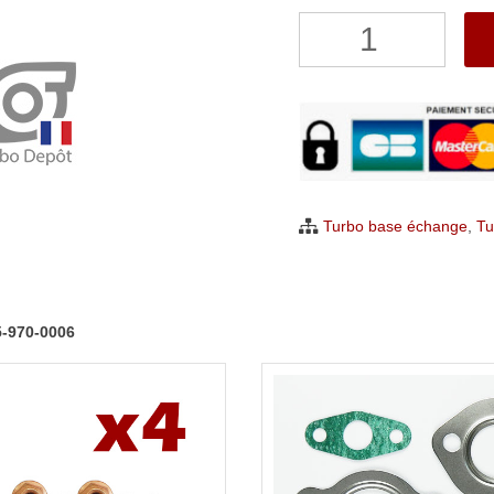
quantité
de
Turbo
Suzuki
Ignis
Swift
Wagon
Turbo base échange
,
Tu
R+
1.3
DDiS
5-970-0006
BorgWarner
5435-
970-
0006