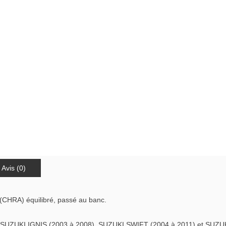
Avis (0)
(CHRA) équilibré, passé au banc.
UZUKI IGNIS (2003 à 2008), SUZUKI SWIFT (2004 à 2011) et SUZU