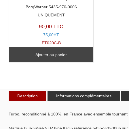
BorgWarner 5435-970-0006
UNIQUEMENT
90,00 TTC
75,00HT
ET020C-B
Ajouter au panier
Description
Informations complémentaires
Turbo, reconditionné à 100%, en France avec ensemble tournant 
Marque BORGWARNER type KP35 référence 5435-970-0006 sur S