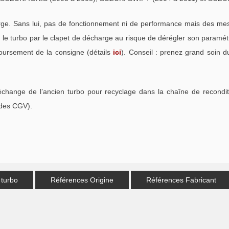
. Sans lui, pas de fonctionnement ni de performance mais des mess
e turbo par le clapet de décharge au risque de dérégler son paramétra
oursement de la consigne (détails
ici
). Conseil : prenez grand soin d
échange de l’ancien turbo pour recyclage dans la chaîne de recondi
 des CGV).
 turbo
Références Origine
Références Fabricant