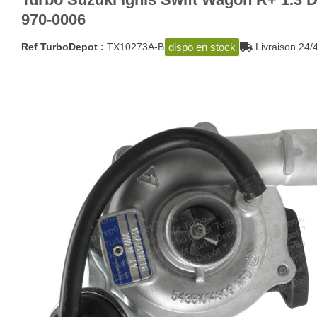
970-0006
dispo en stock
Ref TurboDepot :
TX10273A-B
Livraison 2