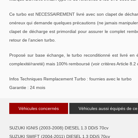
Ce turbo est NECESSAIREMENT livré avec son clapet de décharge
onéreux qui demande quelques précautions (ne jamais manipuler l
clapet de décharge est primordial pour assurer le complet remb
retour de l’ancien turbo.
Proposé sur base échange, le turbo reconditionné est livré en 
complexité/rareté) mais 100% remboursé (voir critères Article 8.2
Infos Techniques Remplacement Turbo : fournies avec le turbo
Garantie : 24 mois
Véhicules concernés
Véhicules aussi équipés de ce
SUZUKI IGNIS (2003-2008) DIESEL 1.3 DDiS 70cv
SUZUKI SWIFT (2004-2011) DIESEL 1.3 DDiS 70cv