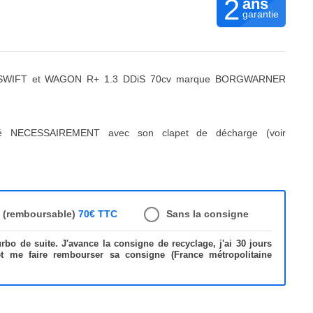
2
ans
garantie
, SWIFT et WAGON R+ 1.3 DDiS 70cv marque BORGWARNER
ré NECESSAIREMENT avec son clapet de décharge (voir
e (remboursable)
70€ TTC
Sans la consigne
bo de suite. J'avance la consigne de recyclage, j'ai 30 jours
et me faire rembourser sa consigne (France métropolitaine