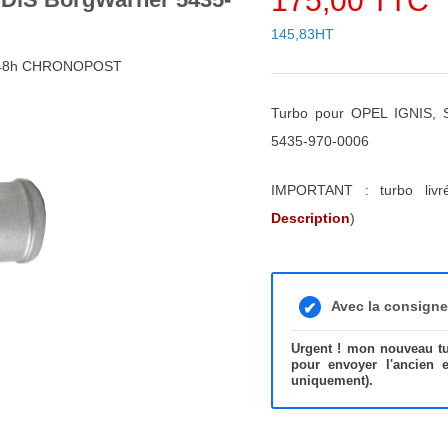
175,00 TTC
145,83HT
4/48h CHRONOPOST
Turbo pour OPEL IGNIS
5435-970-0006
IMPORTANT : turbo liv
Description
)
Avec la consign
Urgent ! mon nouveau tur
pour envoyer l'ancien 
uniquement).