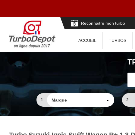
Reconnaitre mon turbo
ACCUEIL
TURBOS
T
1
2
Turbo Suzuki Ignis Swift Wagon R+ 1.3 