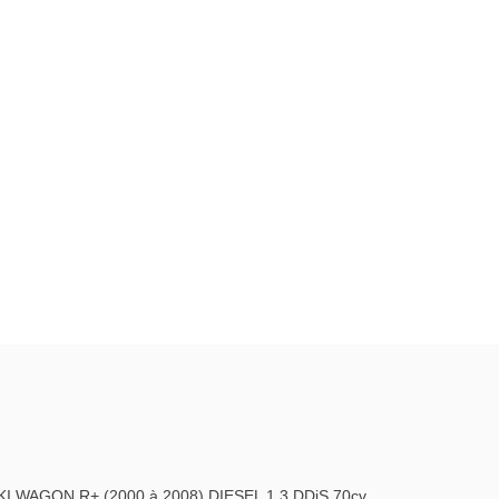
KI WAGON R+ (2000 à 2008) DIESEL 1.3 DDiS 70cv