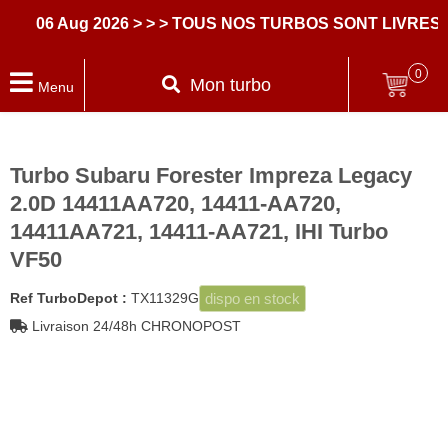
06 Aug 2026
> > > TOUS NOS TURBOS SONT LIVRES AV
0
Mon turbo
Menu
Turbo Subaru Forester Impreza Legacy
2.0D 14411AA720, 14411-AA720,
14411AA721, 14411-AA721, IHI Turbo
VF50
dispo en stock
Ref TurboDepot :
TX11329G
Livraison 24/48h CHRONOPOST