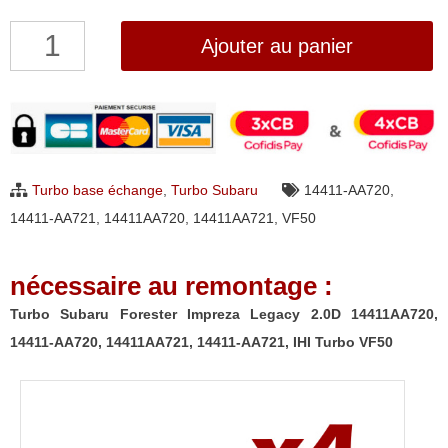
quantité
Ajouter au panier
de
Turbo
Subaru
Forester
Impreza
Turbo base échange
,
Turbo Subaru
14411-AA720
,
Legacy
14411-AA721
,
14411AA720
,
14411AA721
,
VF50
2.0D
14411AA720,
nécessaire au remontage :
14411-
AA720,
Turbo Subaru Forester Impreza Legacy 2.0D 14411AA720,
14411AA721,
14411-AA720, 14411AA721, 14411-AA721, IHI Turbo VF50
14411-
AA721,
IHI