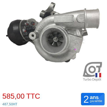
585,00 TTC
2
ans
garantie
487,50HT