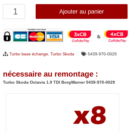
quantité
Ajouter au panier
de
Turbo
Skoda
Octavia
1.9
Turbo base échange
,
Turbo Skoda
5439-970-0029
TDI
BorgWarner
nécessaire au remontage :
5439-
970-
Turbo Skoda Octavia 1.9 TDI BorgWarner 5439-970-0029
0029