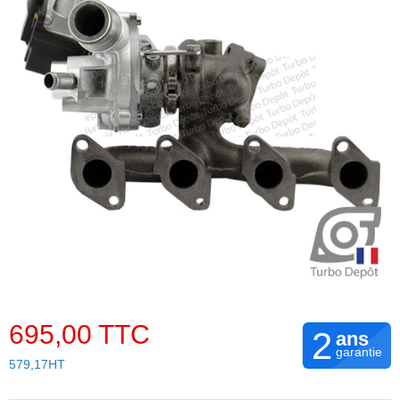
695,00 TTC
2
ans
garantie
579,17HT