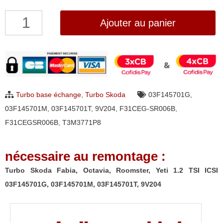
quantité
Ajouter au panier
de
Turbo
Skoda
Fabia,
Octavia,
Turbo base échange
,
Turbo Skoda
03F145701G
,
Roomster,
03F145701M
,
03F145701T
,
9V204
,
F31CEG-SR006B
,
Yeti
F31CEGSR006B
,
T3M3771P8
1.2
TSI
nécessaire au remontage :
ICSI
03F145701G,
Turbo Skoda Fabia, Octavia, Roomster, Yeti 1.2 TSI ICSI
03F145701M,
03F145701G, 03F145701M, 03F145701T, 9V204
03F145701T,
9V204