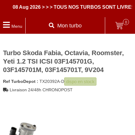
08 Aug 2026
> > > TOUS NOS TURBOS SONT LIVRES A
0
Mon turbo
Menu
Turbo Skoda Fabia, Octavia, Roomster,
Yeti 1.2 TSI ICSI 03F145701G,
03F145701M, 03F145701T, 9V204
dispo en stock
Ref TurboDepot :
TX20392A-D
Livraison 24/48h CHRONOPOST