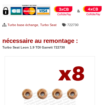
Turbo
Seat
Leon
1.9
Turbo base échange
,
Turbo Seat
722730
TDI
Garrett
nécessaire au remontage :
722730
Turbo Seat Leon 1.9 TDI Garrett 722730