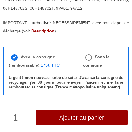
Turbo 06H145702G, 06H145702L, 06H145702M, 06H145702Q,
06H145702S, 06H145702T, 9VA01, 9VA12
IMPORTANT : turbo livré NECESSAIREMENT avec son clapet de
décharge (voir
Description
)
Avec la consigne
Sans la
(remboursable)
175€ TTC
consigne
Urgent ! mon nouveau turbo de suite. J'avance la consigne de
recyclage, j'ai 30 jours pour envoyer l'ancien et me faire
rembourser sa consigne (France métropolitaine uniquement).
quantité
Ajouter au panier
de
Turbo