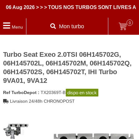
06 Aug 2026
> > > TOUS NOS TURBOS SONT LIVRES AV
0
Mon turbo
Menu
Turbo Seat Exeo 2.0TSI 06H145702G,
06H145702L, 06H145702M, 06H145702Q,
06H145702S, 06H145702T, IHI Turbo
9VA01, 9VA12
dispo en stock
Ref TurboDepot :
TX20369T-B
Livraison 24/48h CHRONOPOST