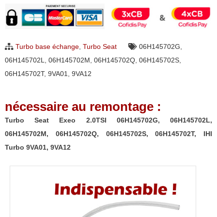
Seat
Exeo
2.0TSI
Turbo base échange
,
Turbo Seat
06H145702G
,
06H145702G,
06H145702L
,
06H145702M
,
06H145702Q
,
06H145702S
,
06H145702L,
06H145702T
,
9VA01
,
9VA12
06H145702M,
06H145702Q,
nécessaire au remontage :
06H145702S,
06H145702T,
Turbo Seat Exeo 2.0TSI 06H145702G, 06H145702L,
IHI
06H145702M, 06H145702Q, 06H145702S, 06H145702T, IHI
Turbo
Turbo 9VA01, 9VA12
9VA01,
9VA12