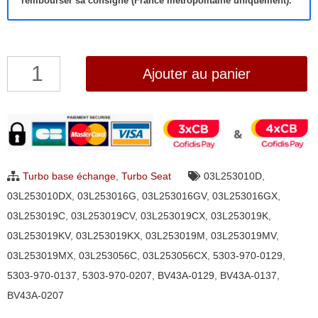
rembourser sa consigne (France métropolitaine uniquement).
quantité
Ajouter au panier
de
Turbo
Seat
Altea,
Leon,
Turbo base échange
,
Turbo Seat
03L253010D
,
Toledo
03L253010DX
,
03L253016G
,
03L253016GV
,
03L253016GX
,
2.0
03L253019C
,
03L253019CV
,
03L253019CX
,
03L253019K
,
TDI
03L253019KV
,
03L253019KX
,
03L253019M
,
03L253019MV
,
BorgWarner
03L253019MX
,
03L253056C
,
03L253056CX
,
5303-970-0129
,
5303-
5303-970-0137
,
5303-970-0207
,
BV43A-0129
,
BV43A-0137
,
970-
BV43A-0207
0129,