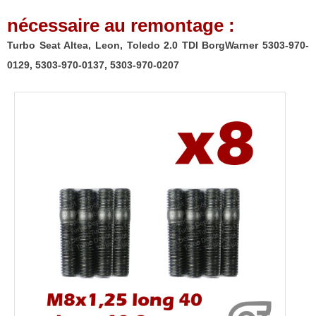
5303-
nécessaire au remontage :
970-
0137,
Turbo Seat Altea, Leon, Toledo 2.0 TDI BorgWarner 5303-970-
5303-
0129, 5303-970-0137, 5303-970-0207
970-
0207