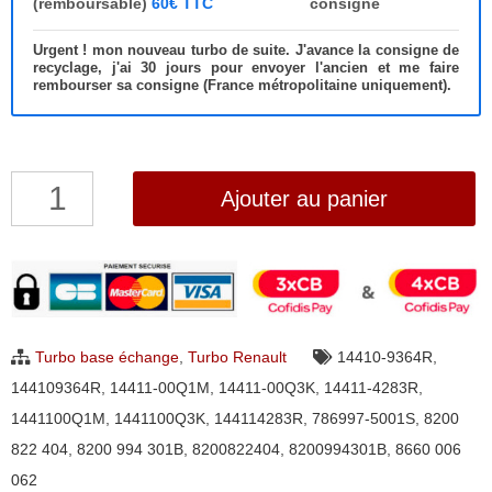
(remboursable)
60€ TTC
consigne
Urgent ! mon nouveau turbo de suite. J'avance la consigne de
recyclage, j'ai 30 jours pour envoyer l'ancien et me faire
rembourser sa consigne (France métropolitaine uniquement).
quantité
Ajouter au panier
de
Turbo
Renault
Trafic
Master
Turbo base échange
,
Turbo Renault
14410-9364R
,
2.0
144109364R
,
14411-00Q1M
,
14411-00Q3K
,
14411-4283R
,
dCi
1441100Q1M
,
1441100Q3K
,
144114283R
,
786997-5001S
,
8200
et
822 404
,
8200 994 301B
,
8200822404
,
8200994301B
,
8660 006
2.3
062