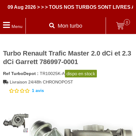
9 Aug 2026
> > > TOUS NOS TURBOS SONT LIVRES AVEC
0
Mon turbo
Menu
Turbo Renault Trafic Master 2.0 dCi et 2.3
dCi Garrett 786997-0001
dispo en stock
Ref TurboDepot :
TR10025K-A
Livraison 24/48h CHRONOPOST
1
avis
Noté
1
5.00
sur
5 basé
sur
notation
client