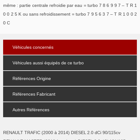
même : partie centrale refroidie par eau = turbo 7 8 6 9 9 7 – T R 1
0 0 2 5 K ou sans refroidissement = turbo 7 9 5 6 3 7 – T R 1 0 0 2
0 C
Véhicules concernés
Véhicules aussi équipés de ce turbo
Références Origine
Références Fabricant
Autres Références
RENAULT TRAFIC (2000 à 2014) DIESEL 2.0 dCi 90/115cv