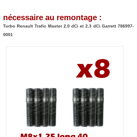
dCi
Garrett
nécessaire au remontage :
786997-
0001
Turbo Renault Trafic Master 2.0 dCi et 2.3 dCi Garrett 786997-
0001