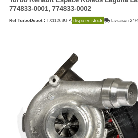
774833-0001, 774833-0002
dispo en stock
Ref TurboDepot :
TX11268U-A
Livraison 2