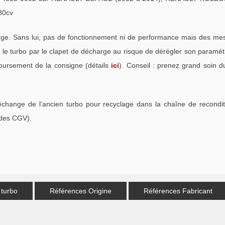
80cv
. Sans lui, pas de fonctionnement ni de performance mais des mess
e turbo par le clapet de décharge au risque de dérégler son paramétra
oursement de la consigne (détails
ici
). Conseil : prenez grand soin d
échange de l’ancien turbo pour recyclage dans la chaîne de recondi
 des CGV).
 turbo
Références Origine
Références Fabricant