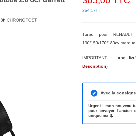
305,00 TTC
254,17HT
4/48h CHRONOPOST
Turbo pour RENAULT
130/150/170/180cv marqu
IMPORTANT : turbo liv
Description
)
Avec la consign
Urgent ! mon nouveau tur
pour envoyer l'ancien 
uniquement).