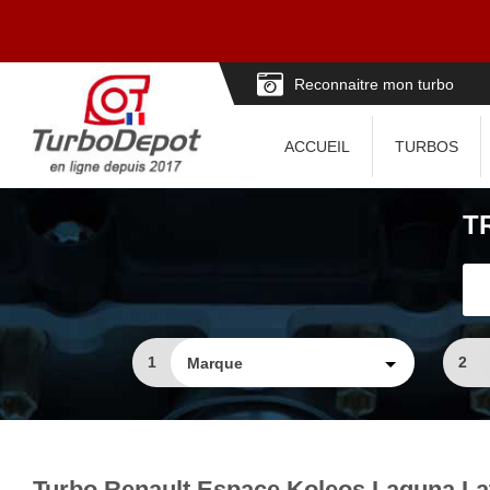
Reconnaitre mon turbo
ACCUEIL
TURBOS
T
1
2
Turbo Renault Espace Koleos Laguna Lati