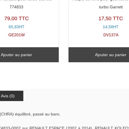
774833
turbo Garrett
79,00 TTC
17,50 TTC
65,83HT
14,58HT
GE201W
DV137A
Ajouter au panier
Ajouter au panier
Avis (0)
(CHRA) équilibré, passé au banc.
74833-0002 sur RENAULT ESPACE (2002 à 2014), RENAULT KOLEO