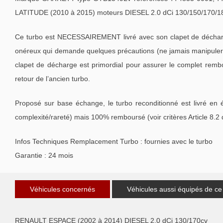
LATITUDE (2010 à 2015) moteurs DIESEL 2.0 dCi 130/150/170/1
Ce turbo est NECESSAIREMENT livré avec son clapet de décharge
onéreux qui demande quelques précautions (ne jamais manipuler l
clapet de décharge est primordial pour assurer le complet remb
retour de l’ancien turbo.
Proposé sur base échange, le turbo reconditionné est livré en 
complexité/rareté) mais 100% remboursé (voir critères Article 8.2
Infos Techniques Remplacement Turbo : fournies avec le turbo
Garantie : 24 mois
Véhicules concernés
Véhicules aussi équipés de ce
RENAULT ESPACE (2002 à 2014) DIESEL 2.0 dCi 130/170cv