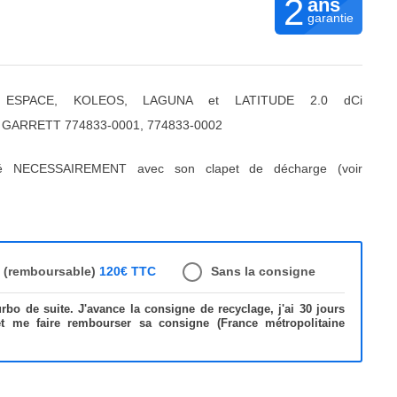
2
ans
garantie
 ESPACE, KOLEOS, LAGUNA et LATITUDE 2.0 dCi
e GARRETT 774833-0001, 774833-0002
ré NECESSAIREMENT avec son clapet de décharge (voir
e (remboursable)
120€ TTC
Sans la consigne
bo de suite. J'avance la consigne de recyclage, j'ai 30 jours
et me faire rembourser sa consigne (France métropolitaine