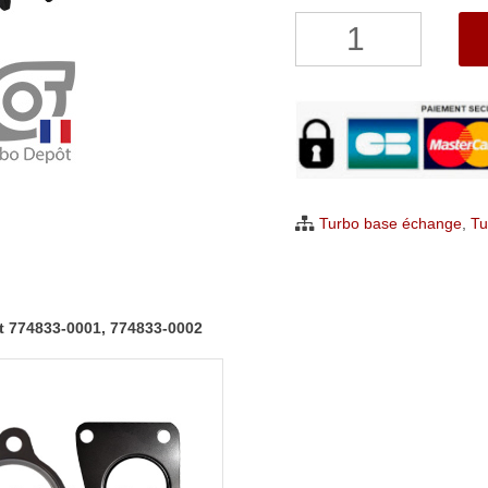
quantité
de
Turbo
Renault
Espace
Koleos
Laguna
Turbo base échange
,
Tu
Latitude
2.0
dCi
t 774833-0001, 774833-0002
Garrett
774833-
0001,
774833-
0002