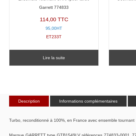
Garrett 774833
114,00 TTC
95,00HT
ET233T
Lire la suite
Description
Informations complémentaires
Turbo, reconditionné à 100%, en France avec ensemble tournant 
Marque GARRETT type GTB1549LV références 774833-0001, 7