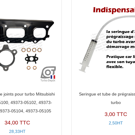
49373-
05103,
49373-
05104,
49373-
05105
e joints pour turbo Mitsubishi
Seringue et tube de prégrais
100, 49373-05102, 49373-
turbo
49373-05104, 49373-05105
3,00 TTC
34,00 TTC
2,50HT
28,33HT