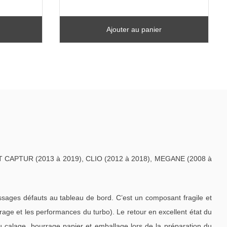
Ajouter au panier
LT CAPTUR (2013 à 2019), CLIO (2012 à 2018), MEGANE (2008 à
ages défauts au tableau de bord. C’est un composant fragile et
ge et les performances du turbo). Le retour en excellent état du
u calage, bourrage papier et emballage lors de la préparation du