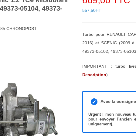
669,00 TTC
 49373-05104, 49373-
557,50HT
4/48h CHRONOPOST
Turbo pour RENAULT CAP
2016) et SCENIC (2009 à
49373-05102, 49373-05103, 
IMPORTANT : turbo liv
Description
)
Avec la consign
Urgent ! mon nouveau tur
pour envoyer l'ancien 
uniquement).