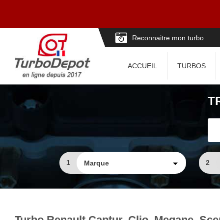
Reconnaitre mon turbo
ACCUEIL
TURBOS
T
1
2
Turbo Renault Captur, Clio, Megane, Sce