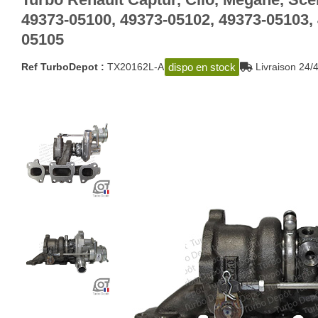
49373-05100, 49373-05102, 49373-05103,
05105
dispo en stock
Ref TurboDepot :
TX20162L-A
Livraison 2