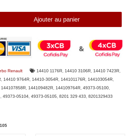
Ajouter au panier
rbo Renault
14410 1176R
,
14410 3106R
,
14410 7423R
,
R
,
14410 9764R
,
14410-3054R
,
144101176R
,
144103054R
,
,
144107858R
,
144109482R
,
144109764R
,
49373-05100
,
3
,
49373-05104
,
49373-05105
,
8201 329 433
,
8201329433
5105