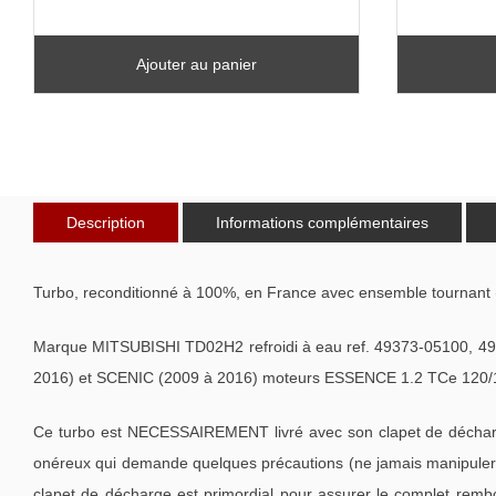
Ajouter au panier
Description
Informations complémentaires
Turbo, reconditionné à 100%, en France avec ensemble tournant 
Marque MITSUBISHI TD02H2 refroidi à eau ref. 49373-05100, 
2016) et SCENIC (2009 à 2016) moteurs ESSENCE 1.2 TCe 120/
Ce turbo est NECESSAIREMENT livré avec son clapet de décharge
onéreux qui demande quelques précautions (ne jamais manipuler l
clapet de décharge est primordial pour assurer le complet remb