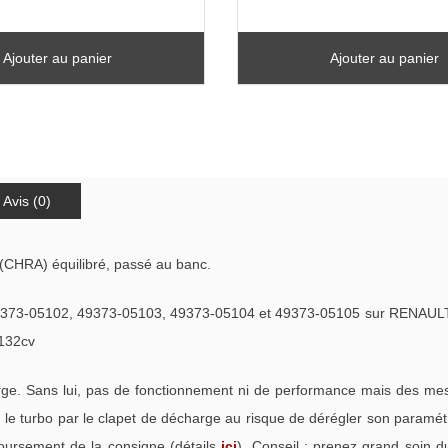
Ajouter au panier
Ajouter au panier
Avis (0)
(CHRA) équilibré, passé au banc.
49373-05102, 49373-05103, 49373-05104 et 49373-05105 sur RENAU
132cv
. Sans lui, pas de fonctionnement ni de performance mais des mess
e turbo par le clapet de décharge au risque de dérégler son paramétra
oursement de la consigne (détails
ici
). Conseil : prenez grand soin d