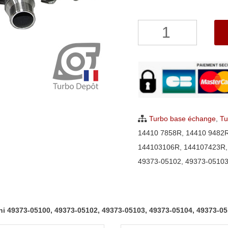
quantité
de
Turbo
Renault
Captur,
Clio,
Megane,
Turbo base échange
,
Tu
Scenic
14410 7858R
,
14410 9482
1.2
144103106R
,
144107423R
TCe
49373-05102
,
49373-0510
Mitsubishi
49373-
05100,
shi 49373-05100, 49373-05102, 49373-05103, 49373-05104, 49373-0
49373-
05102,