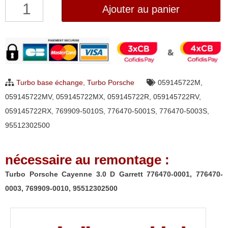
quantité
Ajouter au panier
de
Turbo
Porsche
Cayenne
3.0
Turbo base échange
,
Turbo Porsche
059145722M
,
D
059145722MV
,
059145722MX
,
059145722R
,
059145722RV
,
Garrett
059145722RX
,
769909-5010S
,
776470-5001S
,
776470-5003S
,
776470-
95512302500
0001,
776470-
nécessaire au remontage :
0003,
769909-
Turbo Porsche Cayenne 3.0 D Garrett 776470-0001, 776470-
0010,
0003, 769909-0010, 95512302500
95512302500