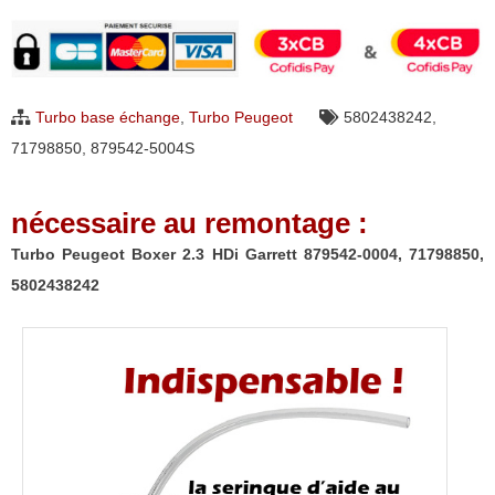
Turbo
Peugeot
Boxer
2.3
Turbo base échange
,
Turbo Peugeot
5802438242
,
HDi
71798850
,
879542-5004S
Garrett
879542-
nécessaire au remontage :
0004,
71798850,
Turbo Peugeot Boxer 2.3 HDi Garrett 879542-0004, 71798850,
5802438242
5802438242