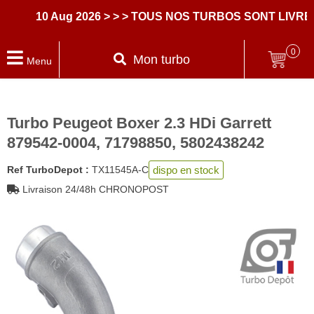
10 Aug 2026
> > > TOUS NOS TURBOS SONT LIVRES
0
Mon turbo
Menu
Turbo Peugeot Boxer 2.3 HDi Garrett
879542-0004, 71798850, 5802438242
dispo en stock
Ref TurboDepot :
TX11545A-C
Livraison 24/48h CHRONOPOST