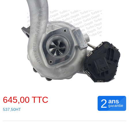
645,00 TTC
2
ans
garantie
537,50HT