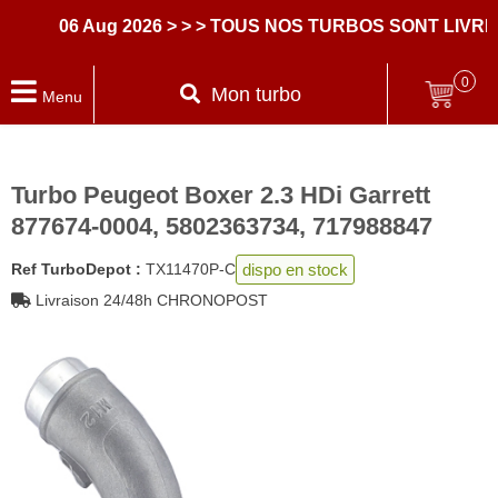
06 Aug 2026
> > > TOUS NOS TURBOS SONT LIVRES
0
Mon turbo
Menu
Turbo Peugeot Boxer 2.3 HDi Garrett
877674-0004, 5802363734, 717988847
dispo en stock
Ref TurboDepot :
TX11470P-C
Livraison 24/48h CHRONOPOST