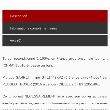
Description
Informations complémentaires
Avis (0)
Turbo, reconditionné à 100%, en France avec ensemble tournant
(CHRA) équilibré, passé au banc.
Marque GARRETT type GTE1449KVZ référence 877674-0004 sur
PEUGEOT BOXER (2015 à ce jour) DIESEL 2.3 HDI 120/140cv
Ce turbo est NECESSAIREMENT livré avec son boitier actuateur
électrique. Sans lui, pas de fonctionnement ni de performance mais
des messages défauts au tableau de bord. C’est un composant