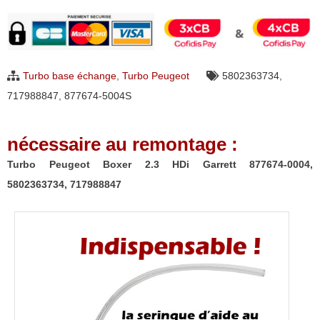
Turbo
Peugeot
Boxer
2.3
Turbo base échange
,
Turbo Peugeot
5802363734
,
HDi
717988847
,
877674-5004S
Garrett
877674-
nécessaire au remontage :
0004,
5802363734,
Turbo Peugeot Boxer 2.3 HDi Garrett 877674-0004,
717988847
5802363734, 717988847