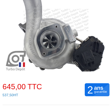
645,00 TTC
2
ans
garantie
537,50HT