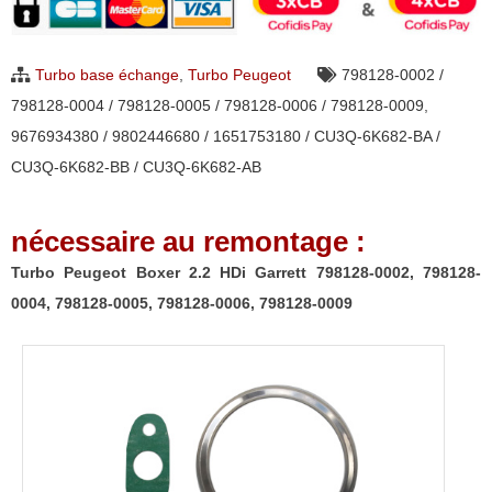
Boxer
2.2
Turbo base échange
,
Turbo Peugeot
798128-0002 /
HDi
798128-0004 / 798128-0005 / 798128-0006 / 798128-0009
,
Garrett
9676934380 / 9802446680 / 1651753180 / CU3Q-6K682-BA /
798128-
CU3Q-6K682-BB / CU3Q-6K682-AB
0002,
798128-
nécessaire au remontage :
0004,
798128-
Turbo Peugeot Boxer 2.2 HDi Garrett 798128-0002, 798128-
0005,
0004, 798128-0005, 798128-0006, 798128-0009
798128-
0006,
798128-
0009