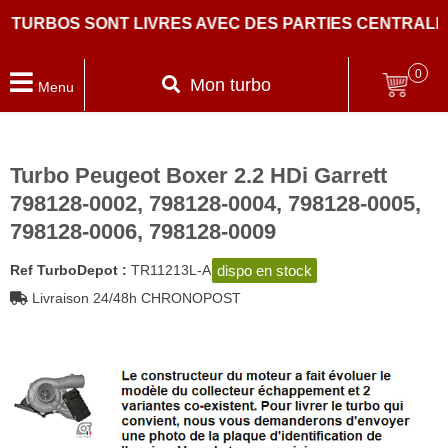
TURBOS SONT LIVRES AVEC DES PARTIES CENTRALES N
0
Mon turbo
Menu
Turbo Peugeot Boxer 2.2 HDi Garrett
798128-0002, 798128-0004, 798128-0005,
798128-0006, 798128-0009
dispo en stock
Ref TurboDepot :
TR11213L-A
Livraison 24/48h CHRONOPOST