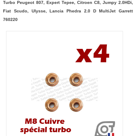
2.0HDi,
Turbo Peugeot 807, Expert Tepee, Citroen C8, Jumpy 2.0HDi,
Fiat
Fiat Scudo, Ulysse, Lancia Phedra 2.0 D MultiJet Garrett
Scudo,
760220
Ulysse,
Lancia
Phedra
2.0
D
MultiJet
Garrett
760220