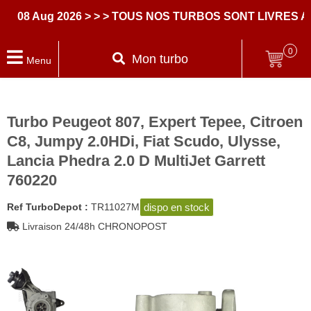
8 Aug 2026
> > > TOUS NOS TURBOS SONT LIVRES AVE
0
Mon turbo
Menu
Turbo Peugeot 807, Expert Tepee, Citroen
C8, Jumpy 2.0HDi, Fiat Scudo, Ulysse,
Lancia Phedra 2.0 D MultiJet Garrett
760220
dispo en stock
Ref TurboDepot :
TR11027M
Livraison 24/48h CHRONOPOST